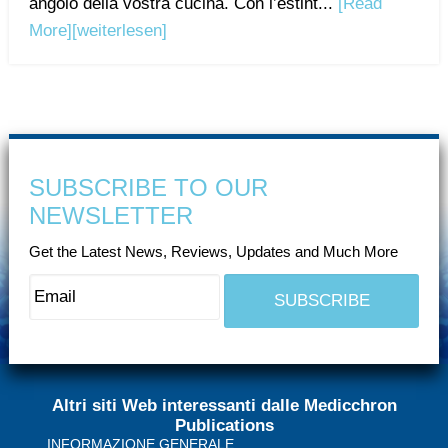
angolo della vostra cucina. Con l’estint...
[Read
More]
[weiterlesen]
SUBSCRIBE TO OUR
NEWSLETTER
Get the Latest News, Reviews, Updates and Much More
Altri siti Web interessanti dalle Medicchron
Publications
INFORMAZIONE GENERALE