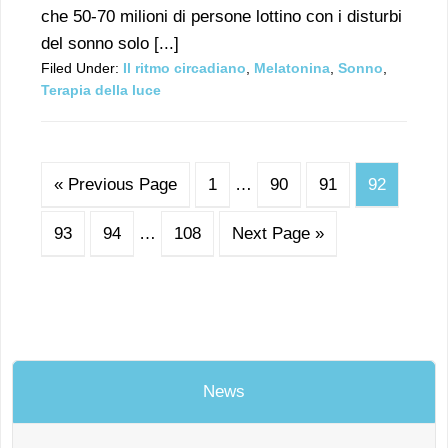
che 50-70 milioni di persone lottino con i disturbi
del sonno solo [...]
Filed Under:
Il ritmo circadiano
,
Melatonina
,
Sonno
,
Terapia della luce
« Previous Page
1
…
90
91
92
93
94
…
108
Next Page »
News