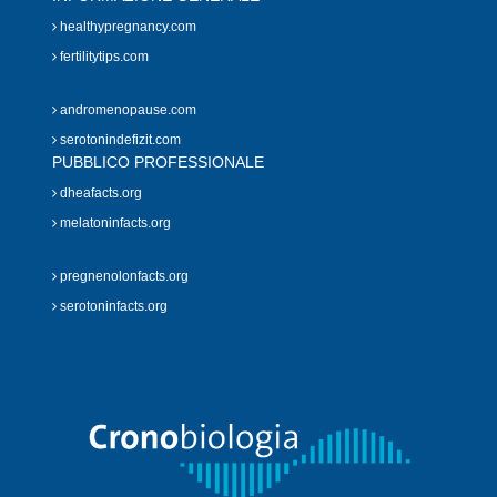
healthypregnancy.com
fertilitytips.com
andromenopause.com
serotonindefizit.com
PUBBLICO PROFESSIONALE
dheafacts.org
melatoninfacts.org
pregnenolonfacts.org
serotoninfacts.org