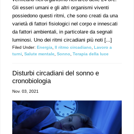
Gli esseri umani e gli altri organismi viventi
possiedono questi ritmi, che sono creati da una
varietà di fattori fisiologici nel corpo e innescati
da fattori ambientali, in particolare da segnali
luminosi. Uno dei ritmi circadiani più noti [...]
Filed Under:
Energia
,
Il ritmo circadiano
,
Lavoro a
turni
,
Salute mentale
,
Sonno
,
Terapia della luce
Disturbi circadiani del sonno e
cronobiologia
Nov. 03, 2021