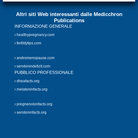
Altri siti Web interessanti dalle Medicchron
Publications
INFORMAZIONE GENERALE
healthypregnancy.com
fertilitytips.com
andromenopause.com
serotonindefizit.com
PUBBLICO PROFESSIONALE
dheafacts.org
melatoninfacts.org
pregnenolonfacts.org
serotoninfacts.org