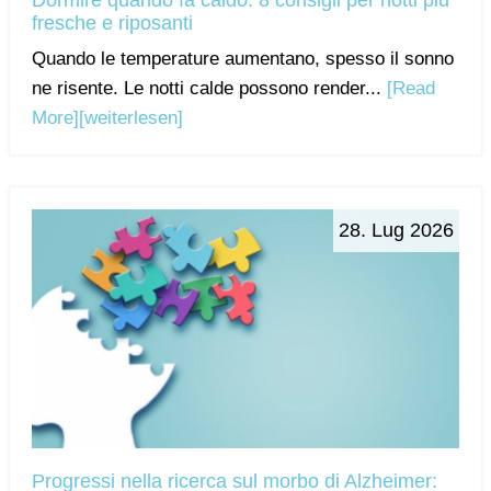
Dormire quando fa caldo: 8 consigli per notti più
fresche e riposanti
Quando le temperature aumentano, spesso il sonno
ne risente. Le notti calde possono render...
[Read
More]
[weiterlesen]
28. Lug 2026
Progressi nella ricerca sul morbo di Alzheimer: