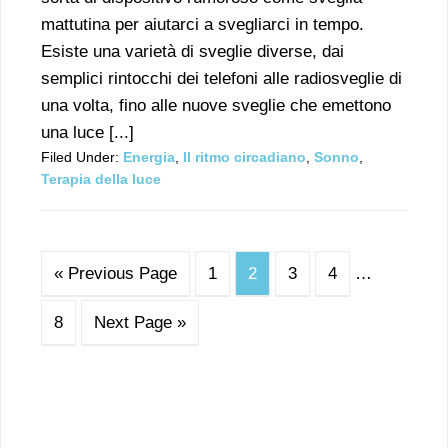
mattutina per aiutarci a svegliarci in tempo.
Esiste una varietà di sveglie diverse, dai
semplici rintocchi dei telefoni alle radiosveglie di
una volta, fino alle nuove sveglie che emettono
una luce [...]
Filed Under:
Energia
,
Il ritmo circadiano
,
Sonno
,
Terapia della luce
« Previous Page
1
2
3
4
…
8
Next Page »