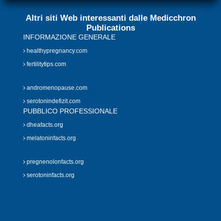
Altri siti Web interessanti dalle Medicchron
Publications
INFORMAZIONE GENERALE
healthypregnancy.com
fertilitytips.com
andromenopause.com
serotonindefizit.com
PUBBLICO PROFESSIONALE
dheafacts.org
melatoninfacts.org
pregnenolonfacts.org
serotoninfacts.org