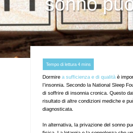
sonno può 
Dormire
a sufficienza e di qualità
è import
l’insonnia. Secondo la National Sleep Foun
di soffrire di insonnia cronica. Questo d
risultato di altre condizioni mediche e p
diagnosticata.
In alternativa, la privazione del sonno pu
fisica. La letargia e la sonnolenza che u