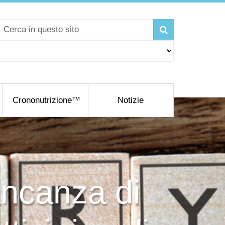
Crononutrizione™
Notizie
ncanza di