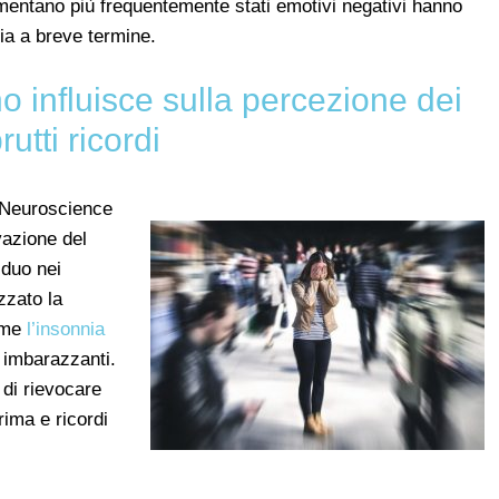
mentano più frequentemente stati emotivi negativi hanno
ia a breve termine.
 influisce sulla percezione dei
rutti ricordi
r Neuroscience
vazione del
iduo nei
izzato la
ome
l’insonnia
o imbarazzanti.
 di rievocare
rima e ricordi