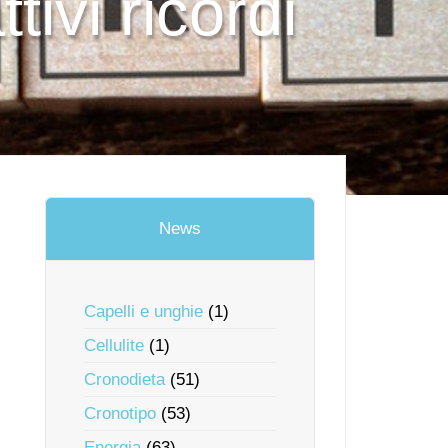
ivi ricordi
News
Capelli e unghie
(1)
Cellulite
(1)
Cronodieta
(51)
Cronotipo
(53)
Energia
(63)