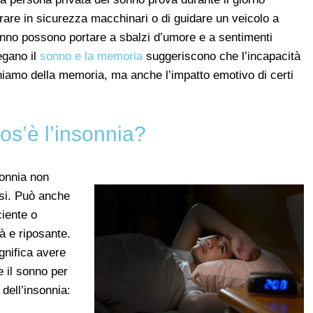
rare in sicurezza macchinari o di guidare un veicolo a
 sonno possono portare a sbalzi d’umore e a sentimenti
egano il
sonno e la memoria
suggeriscono che l’incapacità
chiamo della memoria, ma anche l’impatto emotivo di certi
os’è l’insonnia?
onnia non
rsi. Può anche
ciente o
tà e riposante.
gnifica avere
e il sonno per
 dell’insonnia: