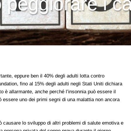
peggiorare i catt
ante, eppure ben il 40% degli adulti lotta contro
dation, fino al 15% degli adulti negli Stati Uniti dichiara
ato è allarmante, anche perché l’insonnia può essere il
uò essere uno dei primi segni di una malattia non ancora
ò causare lo sviluppo di altri problemi di salute emotiva e
na persona privata del sonno prova durante il giorno