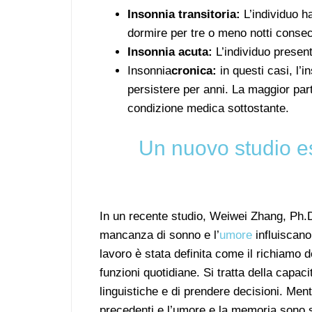
Insonnia transitoria:
L’individuo ha
dormire per tre o meno notti consec
Insonnia acuta:
L’individuo present
Insonnia
cronica:
in questi casi, l’
persistere per anni. La maggior parte
condizione medica sottostante.
Un nuovo studio es
In un recente studio, Weiwei Zhang, Ph.D.
mancanza di sonno e l’
umore
influiscano 
lavoro è stata definita come il richiamo 
funzioni quotidiane. Si tratta della capaci
linguistiche e di prendere decisioni. Ment
precedenti e l’umore e la memoria sono stat