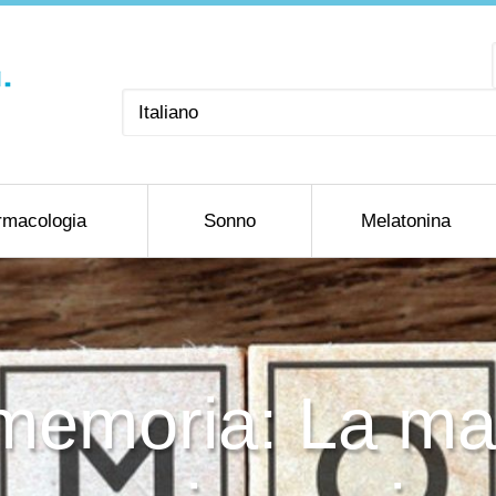
Scegli
una
lingua
rmacologia
Sonno
Melatonina
memoria: La ma