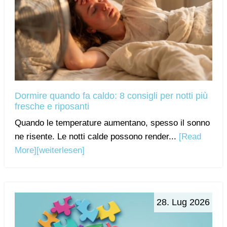
Dormire quando fa caldo: 8 consigli per notti più
fresche e riposanti
Quando le temperature aumentano, spesso il sonno
ne risente. Le notti calde possono render...
[Read
More]
[weiterlesen]
28. Lug 2026