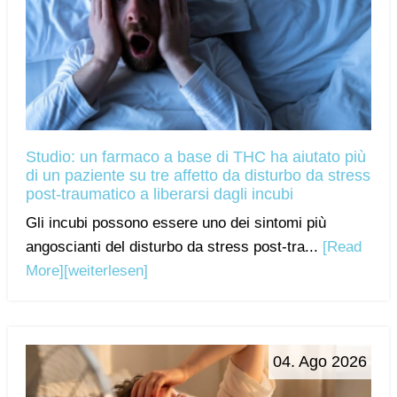
Studio: un farmaco a base di THC ha aiutato più
di un paziente su tre affetto da disturbo da stress
post-traumatico a liberarsi dagli incubi
Gli incubi possono essere uno dei sintomi più
angoscianti del disturbo da stress post-tra...
[Read
More]
[weiterlesen]
04. Ago 2026