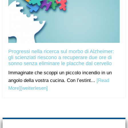
Progressi nella ricerca sul morbo di Alzheimer:
gli scienziati riescono a recuperare due ore di
sonno senza eliminare le placche dal cervello
Immaginate che scoppi un piccolo incendio in un
angolo della vostra cucina. Con l’estint...
[Read
More]
[weiterlesen]