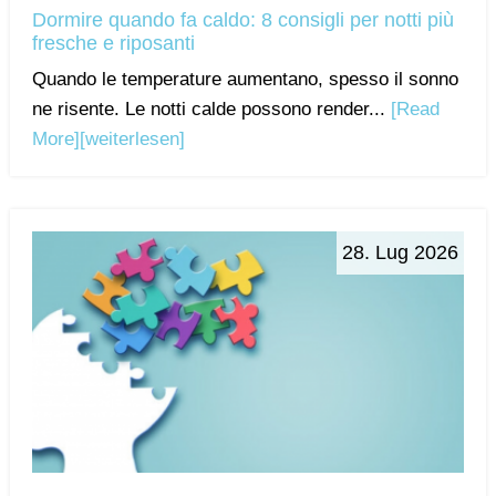
Dormire quando fa caldo: 8 consigli per notti più
fresche e riposanti
Quando le temperature aumentano, spesso il sonno
ne risente. Le notti calde possono render...
[Read
More]
[weiterlesen]
28. Lug 2026