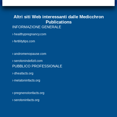
Altri siti Web interessanti dalle Medicchron
Publications
INFORMAZIONE GENERALE
healthypregnancy.com
fertilitytips.com
andromenopause.com
serotonindefizit.com
PUBBLICO PROFESSIONALE
dheafacts.org
melatoninfacts.org
pregnenolonfacts.org
serotoninfacts.org