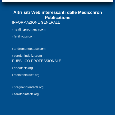
Altri siti Web interessanti dalle Medicchron
Publications
INFORMAZIONE GENERALE
healthypregnancy.com
fertilitytips.com
andromenopause.com
serotonindefizit.com
PUBBLICO PROFESSIONALE
dheafacts.org
melatoninfacts.org
pregnenolonfacts.org
serotoninfacts.org