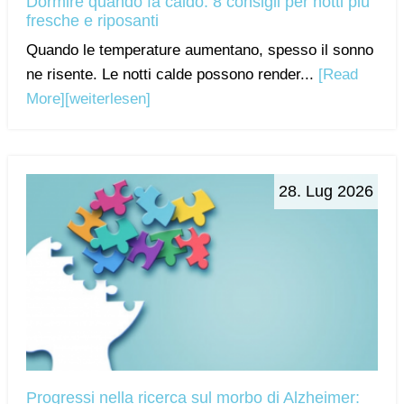
Dormire quando fa caldo: 8 consigli per notti più
fresche e riposanti
Quando le temperature aumentano, spesso il sonno
ne risente. Le notti calde possono render...
[Read
More]
[weiterlesen]
28. Lug 2026
Progressi nella ricerca sul morbo di Alzheimer: