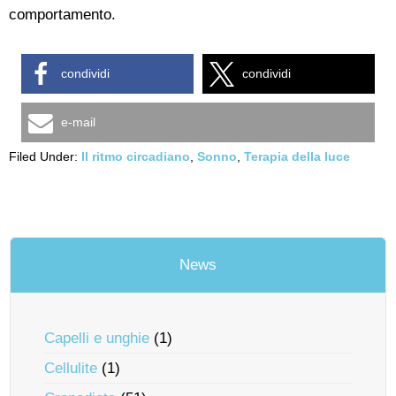
comportamento.
condividi
condividi
e-mail
Filed Under:
Il ritmo circadiano
,
Sonno
,
Terapia della luce
News
Capelli e unghie
(1)
Cellulite
(1)