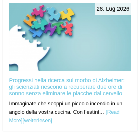
28. Lug 2026
Progressi nella ricerca sul morbo di Alzheimer:
gli scienziati riescono a recuperare due ore di
sonno senza eliminare le placche dal cervello
Immaginate che scoppi un piccolo incendio in un
angolo della vostra cucina. Con l’estint...
[Read
More]
[weiterlesen]