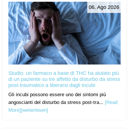
06. Ago 2026
Studio: un farmaco a base di THC ha aiutato più
di un paziente su tre affetto da disturbo da stress
post-traumatico a liberarsi dagli incubi
Gli incubi possono essere uno dei sintomi più
angoscianti del disturbo da stress post-tra...
[Read
More]
[weiterlesen]