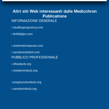
Altri siti Web interessanti dalle Medicchron
Publications
INFORMAZIONE GENERALE
healthypregnancy.com
fertilitytips.com
andromenopause.com
serotonindefizit.com
PUBBLICO PROFESSIONALE
dheafacts.org
melatoninfacts.org
pregnenolonfacts.org
serotoninfacts.org