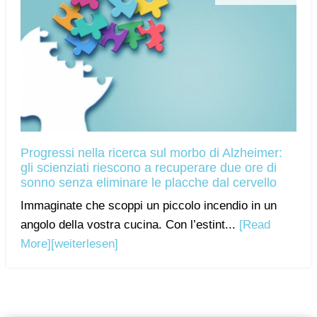
Progressi nella ricerca sul morbo di Alzheimer:
gli scienziati riescono a recuperare due ore di
sonno senza eliminare le placche dal cervello
Immaginate che scoppi un piccolo incendio in un
angolo della vostra cucina. Con l’estint...
[Read
More]
[weiterlesen]