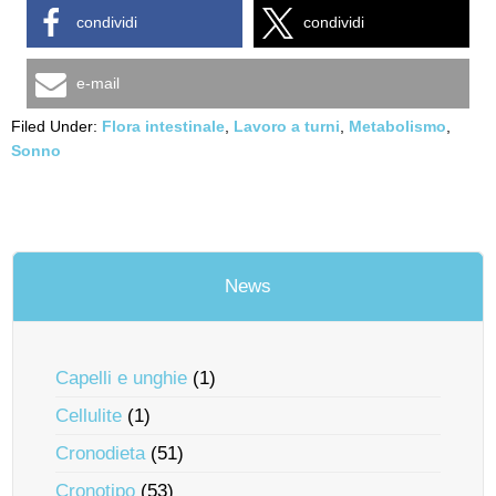
condividi
condividi
e-mail
Filed Under:
Flora intestinale
,
Lavoro a turni
,
Metabolismo
,
Sonno
News
Capelli e unghie
(1)
Cellulite
(1)
Cronodieta
(51)
Cronotipo
(53)