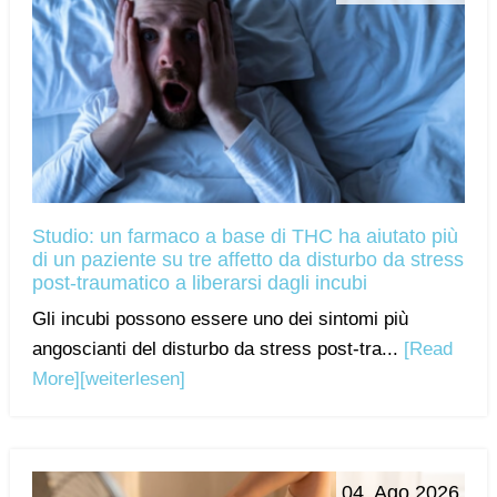
Studio: un farmaco a base di THC ha aiutato più
di un paziente su tre affetto da disturbo da stress
post-traumatico a liberarsi dagli incubi
Gli incubi possono essere uno dei sintomi più
angoscianti del disturbo da stress post-tra...
[Read
More]
[weiterlesen]
04. Ago 2026