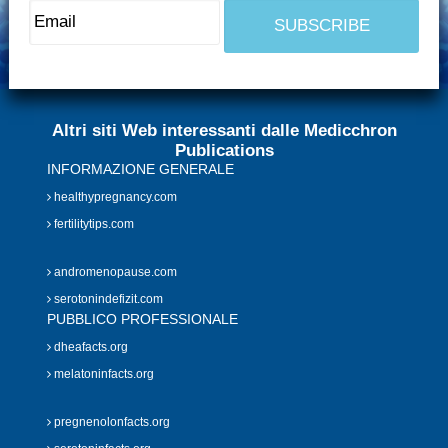
Altri siti Web interessanti dalle Medicchron
Publications
INFORMAZIONE GENERALE
healthypregnancy.com
fertilitytips.com
andromenopause.com
serotonindefizit.com
PUBBLICO PROFESSIONALE
dheafacts.org
melatoninfacts.org
pregnenolonfacts.org