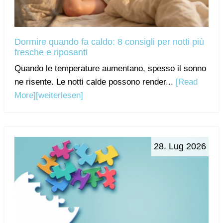
Dormire quando fa caldo: 8 consigli per notti più
fresche e riposanti
Quando le temperature aumentano, spesso il sonno
ne risente. Le notti calde possono render...
[Read
More]
[weiterlesen]
28. Lug 2026