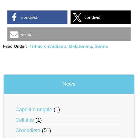
condividi
condividi
e-mail
Filed Under:
Il ritmo circadiano
,
Melatonina
,
Sonno
News
Capelli e unghie
(1)
Cellulite
(1)
Cronodieta
(51)