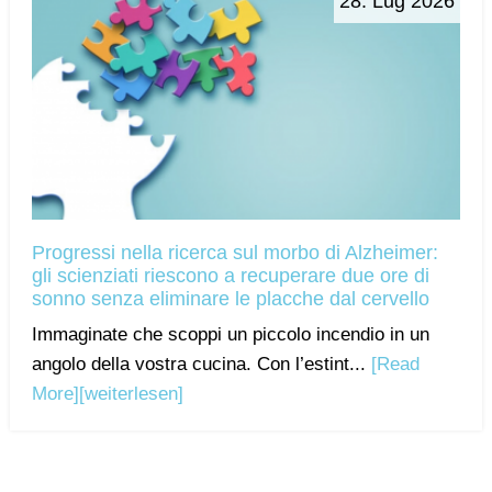
28. Lug 2026
Progressi nella ricerca sul morbo di Alzheimer:
gli scienziati riescono a recuperare due ore di
sonno senza eliminare le placche dal cervello
Immaginate che scoppi un piccolo incendio in un
angolo della vostra cucina. Con l’estint...
[Read
More]
[weiterlesen]