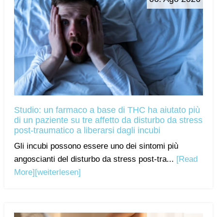
Studio: un farmaco a base di THC ha aiutato più
di un paziente su tre affetto da disturbo da stress
post-traumatico a liberarsi dagli incubi
Gli incubi possono essere uno dei sintomi più
angoscianti del disturbo da stress post-tra...
[Read
More]
[weiterlesen]