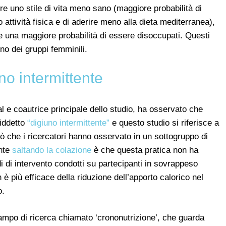
ere uno stile di vita meno sano (maggiore probabilità di
o attività fisica e di aderire meno alla dieta mediterranea),
e e una maggiore probabilità di essere disoccupati. Questi
no dei gruppi femminili.
no intermittente
al e coautrice principale dello studio, ha osservato che
siddetto
“digiuno intermittente”
e questo studio si riferisce a
iò che i ricercatori hanno osservato in un sottogruppo di
ente
saltando la colazione
è che questa pratica non ha
di di intervento condotti su partecipanti in sovrappeso
 più efficace della riduzione dell’apporto calorico nel
o.
campo di ricerca chiamato ‘crononutrizione’, che guarda