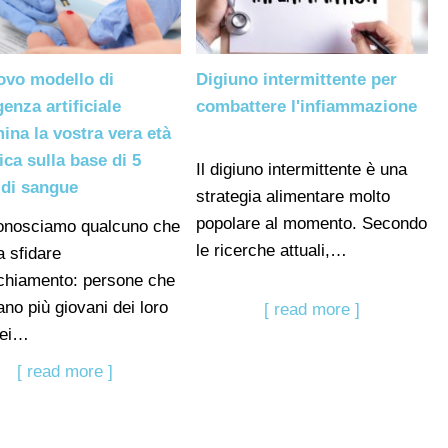
ovo modello di
Digiuno intermittente per
genza artificiale
combattere l'infiammazione
ina la vostra vera età
ica sulla base di 5
Il digiuno intermittente è una
 di sangue
strategia alimentare molto
popolare al momento. Secondo
conosciamo qualcuno che
le ricerche attuali,…
 sfidare
cchiamento: persone che
no più giovani dei loro
[ read more ]
nei…
[ read more ]