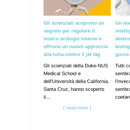
Gli scienziati scoprono un
Un nu
segreto per regolare il
intelli
nostro orologio interno e
determ
offrono un nuovo approccio
biolog
alla lotta contro il jet lag
gocce
Gli scienziati della Duke-NUS
Tutti 
Medical School e
sembra
dell'Università della California,
l'inve
Santa Cruz, hanno scoperto
sembra
il…
coeta
[ read more ]