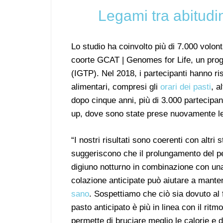
Legami tra abitudi
Lo studio ha coinvolto più di 7.000 volont
coorte GCAT | Genomes for Life, un proget
(IGTP). Nel 2018, i partecipanti hanno ri
alimentari, compresi gli
orari dei pasti
, a
dopo cinque anni, più di 3.000 partecipant
up, dove sono state prese nuovamente le 
“I nostri risultati sono coerenti con altri 
suggeriscono che il prolungamento del pe
digiuno notturno in combinazione con un
colazione anticipate può aiutare a mant
sano
. Sospettiamo che ciò sia dovuto al 
pasto anticipato è più in linea con il ritm
permette di bruciare meglio le calorie e d