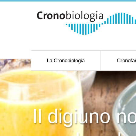
La Cronobiologia
Cronofa
Il digiuno n