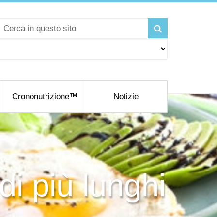
Crononutrizione™
Notizie
di più lunghi