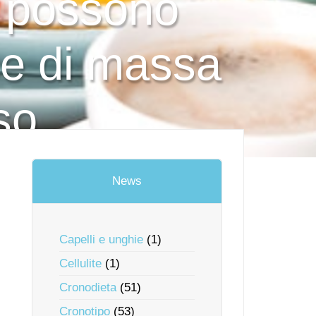
a possono
ce di massa
so
News
Capelli e unghie
(1)
Cellulite
(1)
Cronodieta
(51)
Cronotipo
(53)