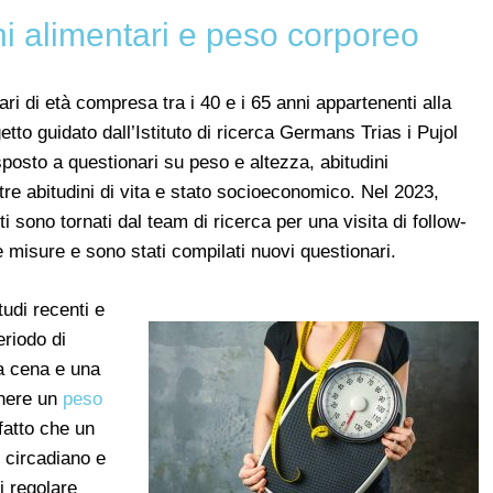
ni alimentari e peso corporeo
ari di età compresa tra i 40 e i 65 anni appartenenti alla
to guidato dall’Istituto di ricerca Germans Trias i Pujol
sposto a questionari su peso e altezza, abitudini
ltre abitudini di vita e stato socioeconomico. Nel 2023,
i sono tornati dal team di ricerca per una visita di follow-
misure e sono stati compilati nuovi questionari.
studi recenti e
riodo di
a cena e una
enere un
peso
fatto che un
o circadiano e
i regolare