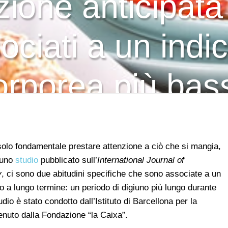
azione anticipat
ociati a un indi
orporea più bas
 solo fondamentale prestare attenzione a ciò che si mangia,
 uno
studio
pubblicato sull’
International Journal of
y
, ci sono due abitudini specifiche che sono associate a un
 a lungo termine: un periodo di digiuno più lungo durante
dio è stato condotto dall’Istituto di Barcellona per la
enuto dalla Fondazione “la Caixa”.