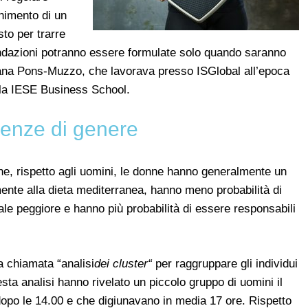
enimento di un
to per trarre
andazioni potranno essere formulate solo quando saranno
ciana Pons-Muzzo, che lavorava presso ISGlobal all’epoca
 la IESE Business School.
renze di genere
 che, rispetto agli uomini, le donne hanno generalmente un
nte alla dieta mediterranea, hanno meno probabilità di
le peggiore e hanno più probabilità di essere responsabili
ca chiamata “analisi
dei cluster
“
per raggruppare gli individui
questa analisi hanno rivelato un piccolo gruppo di uomini il
dopo le 14.00 e che digiunavano in media 17 ore. Rispetto