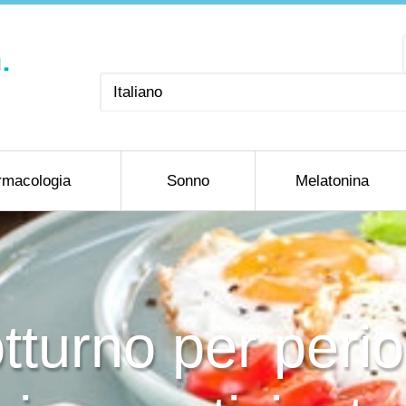
Scegli
una
lingua
rmacologia
Sonno
Melatonina
otturno per perio