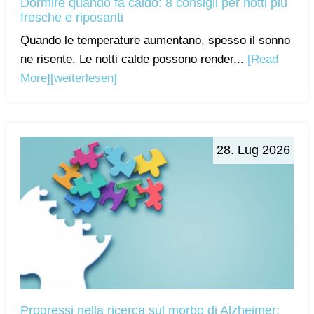
Dormire quando fa caldo: 8 consigli per notti più
fresche e riposanti
Quando le temperature aumentano, spesso il sonno
ne risente. Le notti calde possono render...
[Read
More]
[weiterlesen]
28. Lug 2026
Progressi nella ricerca sul morbo di Alzheimer: