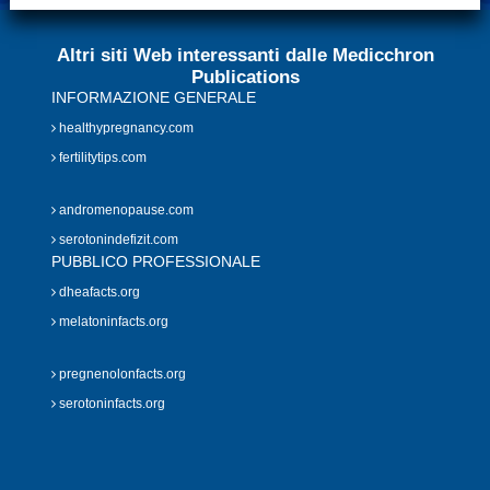
Altri siti Web interessanti dalle Medicchron
Publications
INFORMAZIONE GENERALE
healthypregnancy.com
fertilitytips.com
andromenopause.com
serotonindefizit.com
PUBBLICO PROFESSIONALE
dheafacts.org
melatoninfacts.org
pregnenolonfacts.org
serotoninfacts.org