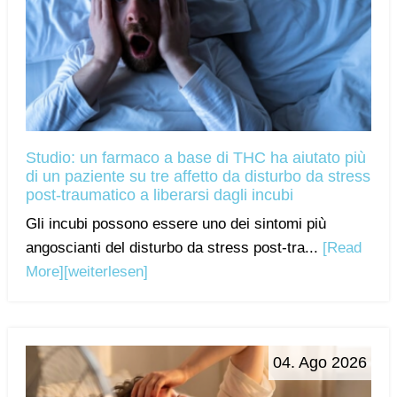
Studio: un farmaco a base di THC ha aiutato più
di un paziente su tre affetto da disturbo da stress
post-traumatico a liberarsi dagli incubi
Gli incubi possono essere uno dei sintomi più
angoscianti del disturbo da stress post-tra...
[Read
More]
[weiterlesen]
04. Ago 2026