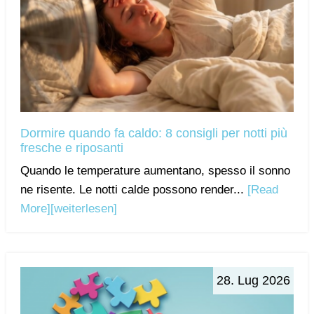
Dormire quando fa caldo: 8 consigli per notti più
fresche e riposanti
Quando le temperature aumentano, spesso il sonno
ne risente. Le notti calde possono render...
[Read
More]
[weiterlesen]
28. Lug 2026