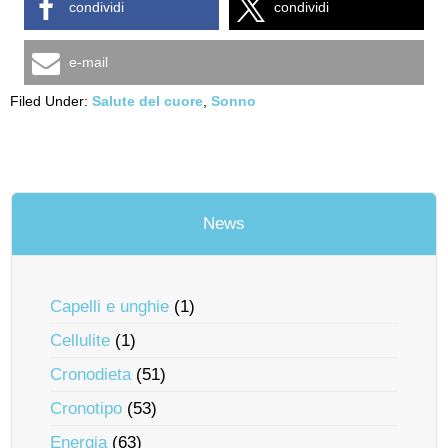
condividi
condividi
e-mail
Filed Under:
Salute del cuore
,
Sonno
News
Capelli e unghie
(1)
Cellulite
(1)
Cronodieta
(51)
Cronotipo
(53)
Energia
(63)