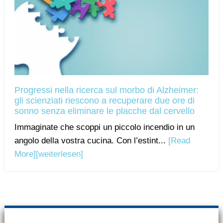
Progressi nella ricerca sul morbo di Alzheimer:
gli scienziati riescono a recuperare due ore di
sonno senza eliminare le placche dal cervello
Immaginate che scoppi un piccolo incendio in un
angolo della vostra cucina. Con l’estint...
[Read
More]
[weiterlesen]