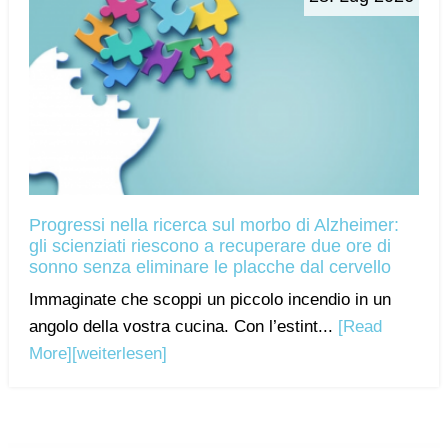
Progressi nella ricerca sul morbo di Alzheimer:
gli scienziati riescono a recuperare due ore di
sonno senza eliminare le placche dal cervello
Immaginate che scoppi un piccolo incendio in un
angolo della vostra cucina. Con l’estint...
[Read
More]
[weiterlesen]