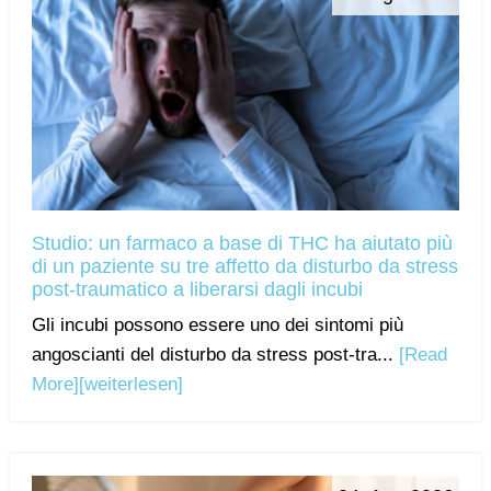
Studio: un farmaco a base di THC ha aiutato più
di un paziente su tre affetto da disturbo da stress
post-traumatico a liberarsi dagli incubi
Gli incubi possono essere uno dei sintomi più
angoscianti del disturbo da stress post-tra...
[Read
More]
[weiterlesen]