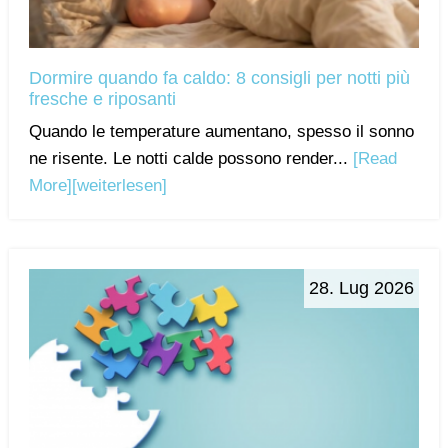
Dormire quando fa caldo: 8 consigli per notti più
fresche e riposanti
Quando le temperature aumentano, spesso il sonno
ne risente. Le notti calde possono render...
[Read
More]
[weiterlesen]
28. Lug 2026