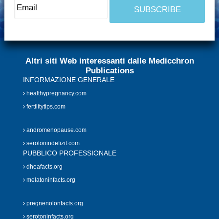
Altri siti Web interessanti dalle Medicchron
Publications
INFORMAZIONE GENERALE
healthypregnancy.com
fertilitytips.com
andromenopause.com
serotonindefizit.com
PUBBLICO PROFESSIONALE
dheafacts.org
melatoninfacts.org
pregnenolonfacts.org
serotoninfacts.org