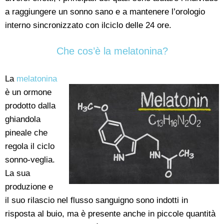
a raggiungere un sonno sano e a mantenere l’orologio
interno sincronizzato con il
ciclo
delle 24 ore
.
Che cos’è la melatonina?
La
melatonina
è un ormone
prodotto dalla
ghiandola
pineale che
regola il ciclo
sonno-veglia.
La sua
produzione e
il suo rilascio nel flusso sanguigno sono indotti in
risposta al buio, ma è presente anche in piccole quantità