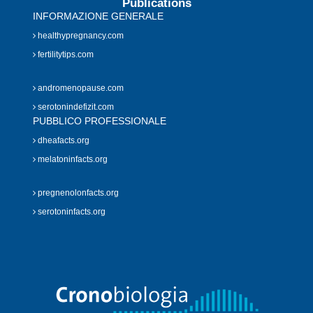
Publications
INFORMAZIONE GENERALE
healthypregnancy.com
fertilitytips.com
andromenopause.com
serotonindefizit.com
PUBBLICO PROFESSIONALE
dheafacts.org
melatoninfacts.org
pregnenolonfacts.org
serotoninfacts.org