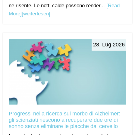
ne risente. Le notti calde possono render...
[Read
More]
[weiterlesen]
28. Lug 2026
Progressi nella ricerca sul morbo di Alzheimer:
gli scienziati riescono a recuperare due ore di
sonno senza eliminare le placche dal cervello