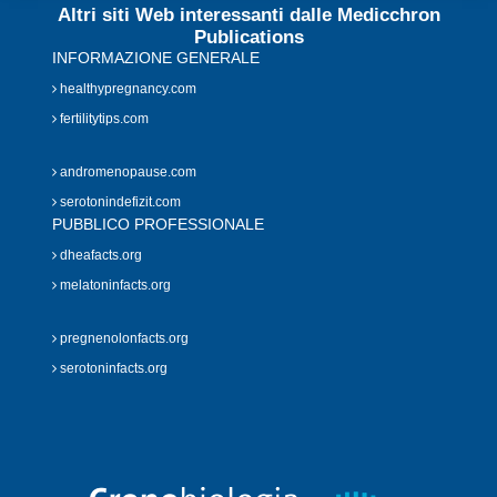
Altri siti Web interessanti dalle Medicchron
Publications
INFORMAZIONE GENERALE
healthypregnancy.com
fertilitytips.com
andromenopause.com
serotonindefizit.com
PUBBLICO PROFESSIONALE
dheafacts.org
melatoninfacts.org
pregnenolonfacts.org
serotoninfacts.org