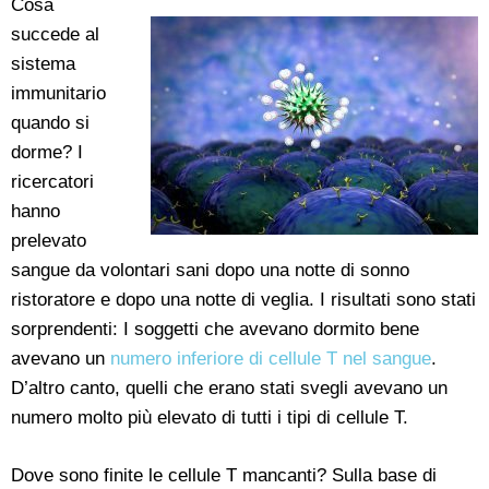
Cosa
succede al
sistema
immunitario
quando si
dorme? I
ricercatori
hanno
prelevato
sangue da volontari sani dopo una notte di sonno
ristoratore e dopo una notte di veglia. I risultati sono stati
sorprendenti: I soggetti che avevano dormito bene
avevano un
numero inferiore di cellule T nel sangue
.
D’altro canto, quelli che erano stati svegli avevano un
numero molto più elevato di tutti i tipi di cellule T.
Dove sono finite le cellule T mancanti? Sulla base di