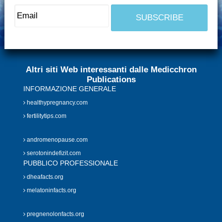
Altri siti Web interessanti dalle Medicchron
Publications
INFORMAZIONE GENERALE
healthypregnancy.com
fertilitytips.com
andromenopause.com
serotonindefizit.com
PUBBLICO PROFESSIONALE
dheafacts.org
melatoninfacts.org
pregnenolonfacts.org