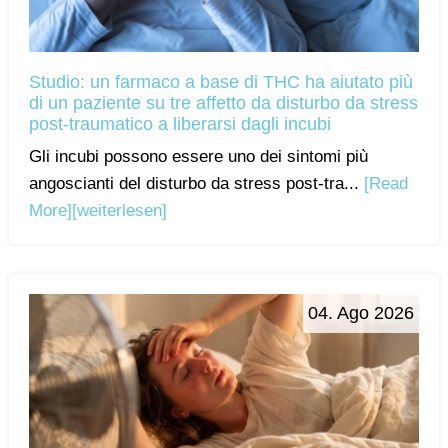
Studio: un farmaco a base di THC ha aiutato più
di un paziente su tre affetto da disturbo da stress
post-traumatico a liberarsi dagli incubi
Gli incubi possono essere uno dei sintomi più
angoscianti del disturbo da stress post-tra...
[Read
More]
[weiterlesen]
04. Ago 2026