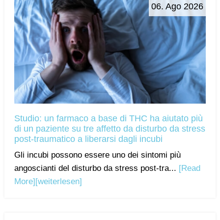
06. Ago 2026
Studio: un farmaco a base di THC ha aiutato più
di un paziente su tre affetto da disturbo da stress
post-traumatico a liberarsi dagli incubi
Gli incubi possono essere uno dei sintomi più
angoscianti del disturbo da stress post-tra...
[Read
More]
[weiterlesen]