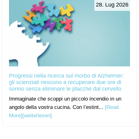
28. Lug 2026
Progressi nella ricerca sul morbo di Alzheimer:
gli scienziati riescono a recuperare due ore di
sonno senza eliminare le placche dal cervello
Immaginate che scoppi un piccolo incendio in un
angolo della vostra cucina. Con l’estint...
[Read
More]
[weiterlesen]