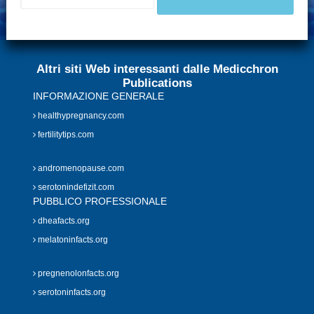
Altri siti Web interessanti dalle Medicchron
Publications
INFORMAZIONE GENERALE
healthypregnancy.com
fertilitytips.com
andromenopause.com
serotonindefizit.com
PUBBLICO PROFESSIONALE
dheafacts.org
melatoninfacts.org
pregnenolonfacts.org
serotoninfacts.org