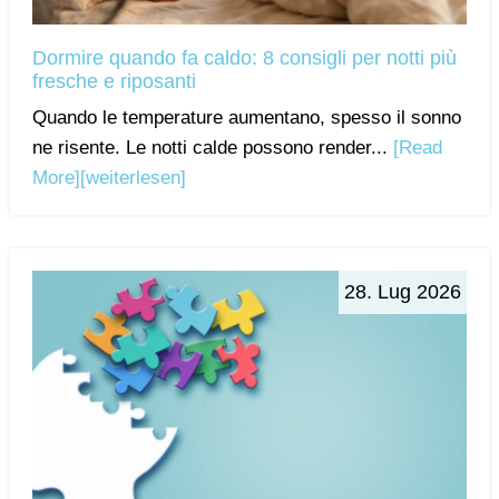
Dormire quando fa caldo: 8 consigli per notti più
fresche e riposanti
Quando le temperature aumentano, spesso il sonno
ne risente. Le notti calde possono render...
[Read
More]
[weiterlesen]
28. Lug 2026