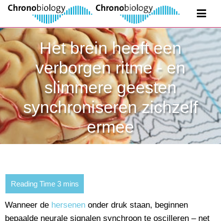
Het brein heeft een
verborgen ritme - en
slimmere geesten
synchroniseren zichzelf
ermee
Wanneer de
hersenen
onder druk staan, beginnen
bepaalde neurale signalen synchroon te oscilleren – net