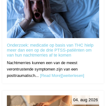
Onderzoek: medicatie op basis van THC hielp
meer dan een op de drie PTSS-patiënten om
van hun nachtmerries af te komen
Nachtmerries kunnen een van de meest
verontrustende symptomen zijn van een
posttraumatisch...
[Read More]
[weiterlesen]
04. aug 2026