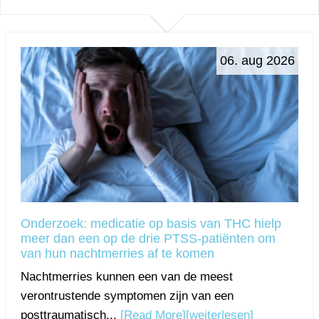
06. aug 2026
Onderzoek: medicatie op basis van THC hielp
meer dan een op de drie PTSS-patiënten om
van hun nachtmerries af te komen
Nachtmerries kunnen een van de meest
verontrustende symptomen zijn van een
posttraumatisch...
[Read More]
[weiterlesen]