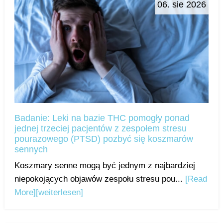
06. sie 2026
Badanie: Leki na bazie THC pomogły ponad
jednej trzeciej pacjentów z zespołem stresu
pourazowego (PTSD) pozbyć się koszmarów
sennych
Koszmary senne mogą być jednym z najbardziej
niepokojących objawów zespołu stresu pou...
[Read
More]
[weiterlesen]