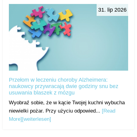
31. lip 2026
Przełom w leczeniu choroby Alzheimera:
naukowcy przywracają dwie godziny snu bez
usuwania blaszek z mózgu
Wyobraź sobie, że w kącie Twojej kuchni wybucha
niewielki pożar. Przy użyciu odpowied...
[Read
More]
[weiterlesen]