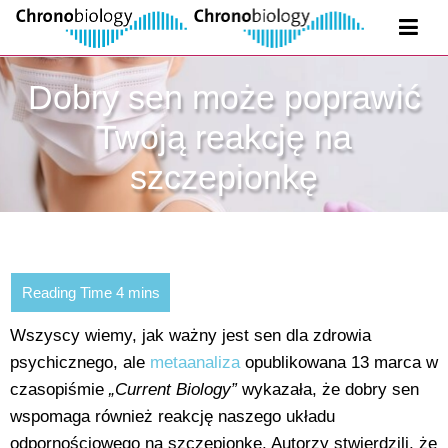
Dobry sen może poprawić
Twoją reakcję na
szczepionkę
Wszyscy wiemy, jak ważny jest sen dla zdrowia
psychicznego, ale
metaanaliza
opublikowana 13 marca w
czasopiśmie
„Current Biology”
wykazała, że dobry sen
wspomaga również reakcję naszego układu
odpornościowego na szczepionkę. Autorzy stwierdzili, że