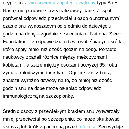
grypie oraz
wirusowemu zapaleniu wątroby
typu A i B.
Następnie ponownie przeanalizowały dane. Zespół
porównał odpowiedź przeciwciał u osób o „normalnym”
czasie snu wynoszącym od siedmiu do dziewięciu
godzin na dobę – zgodnie z zaleceniami National Sleep
Foundation – z odpowiedzią u tzw. osób śpiących krótko,
które spały mniej niż sześć godzin na dobę. Ponadto
naukowcy zbadali różnice między mężczyznami i
kobietami, a także między osobami powyżej 65. roku
życia a młodszymi dorosłymi. Ogólnie rzecz biorąc,
znaleźli wyraźne dowody na to, że mniej niż sześć
godzin snu na dobę może osłabiać odpowiedź
immunologiczną na szczepionkę.
Średnio osoby z przewlekłym brakiem snu wytwarzały
mniej przeciwciał po szczepieniu, co może skutkować
słabszą lub krótszą ochroną przed
infekcją
. Sen wydaje