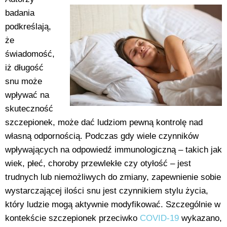
badania
podkreślają,
że
świadomość,
iż długość
snu może
wpływać na
skuteczność
szczepionek, może dać ludziom pewną kontrolę nad
własną odpornością. Podczas gdy wiele czynników
wpływających na odpowiedź immunologiczną – takich jak
wiek, płeć, choroby przewlekłe czy otyłość – jest
trudnych lub niemożliwych do zmiany, zapewnienie sobie
wystarczającej ilości snu jest czynnikiem stylu życia,
który ludzie mogą aktywnie modyfikować. Szczególnie w
kontekście szczepionek przeciwko
COVID-19
wykazano,