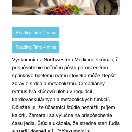
Výskumníci z Northwestern Medicine skúmali, či
prispôsobenie nočného pôstu prirodzenému
spánkovo-bdelému rytmu človeka môže zlepšiť
zdravie srdca a metabolizmu. Circadiánny
rytmus hrá kľúčovú úlohu v regulácii
kardiovaskulárnych a metabolických funkcií.
Dôležité je, že účastníci štúdie neznížili príjem
kalórií. Zamerali sa výlučne na prispôsobenie
času jedla. Štúdia ukázala, že stredne starí ľudia
a starší dospelí s […]Výskumníci z