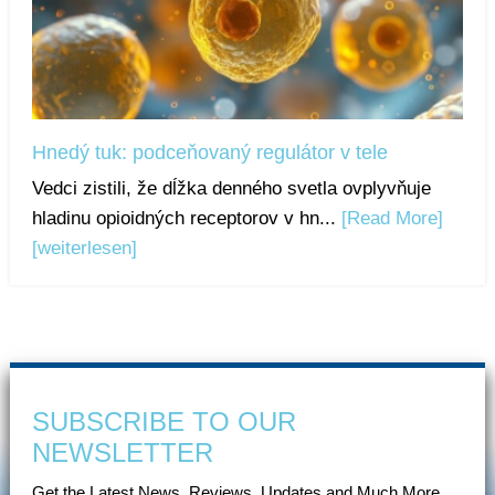
Hnedý tuk: podceňovaný regulátor v tele
Vedci zistili, že dĺžka denného svetla ovplyvňuje
hladinu opioidných receptorov v hn...
[Read More]
[weiterlesen]
SUBSCRIBE TO OUR
NEWSLETTER
Get the Latest News, Reviews, Updates and Much More