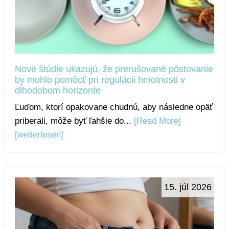
Nové štúdie ukazujú, že prerušované pôstovanie
by mohlo pomôcť pri regulácii hmotnosti v
dlhodobom horizonte
Ľuďom, ktorí opakovane chudnú, aby následne opäť
priberali, môže byť ľahšie do...
[Read More]
[weiterlesen]
15. júl 2026