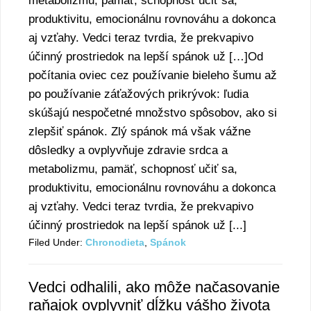
metabolizmu, pamäť, schopnosť učiť sa,
produktivitu, emocionálnu rovnováhu a dokonca
aj vzťahy. Vedci teraz tvrdia, že prekvapivo
účinný prostriedok na lepší spánok už […]Od
počítania oviec cez používanie bieleho šumu až
po používanie záťažových prikrývok: ľudia
skúšajú nespočetné množstvo spôsobov, ako si
zlepšiť spánok. Zlý spánok má však vážne
dôsledky a ovplyvňuje zdravie srdca a
metabolizmu, pamäť, schopnosť učiť sa,
produktivitu, emocionálnu rovnováhu a dokonca
aj vzťahy. Vedci teraz tvrdia, že prekvapivo
účinný prostriedok na lepší spánok už [...]
Filed Under:
Chronodieta
,
Spánok
Vedci odhalili, ako môže načasovanie
raňajok ovplyvniť dĺžku vášho života