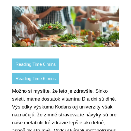
Možno si myslíte, že leto je zdravšie. Slnko
svieti, máme dostatok vitamínu D a dni sú dlhé.
Výsledky výskumu Kodanskej univerzity však
naznačujú, že zimné stravovacie návyky sú pre
naše metabolické zdravie lepšie ako letné,
aspoň ak ste myš. Vedci skúmali metabolizmus