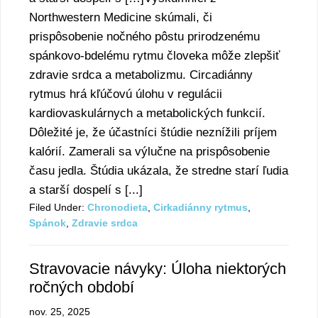
Northwestern Medicine skúmali, či
prispôsobenie nočného pôstu prirodzenému
spánkovo-bdelému rytmu človeka môže zlepšiť
zdravie srdca a metabolizmu. Circadiánny
rytmus hrá kľúčovú úlohu v regulácii
kardiovaskulárnych a metabolických funkcií.
Dôležité je, že účastníci štúdie neznížili príjem
kalórií. Zamerali sa výlučne na prispôsobenie
času jedla. Štúdia ukázala, že stredne starí ľudia
a starší dospelí s [...]
Filed Under:
Chronodieta
,
Cirkadiánny rytmus
,
Spánok
,
Zdravie srdca
Stravovacie návyky: Úloha niektorých
ročných období
nov. 25, 2025