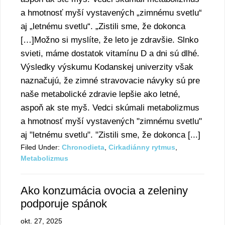
a hmotnosť myší vystavených „zimnému svetlu“
aj „letnému svetlu“. „Zistili sme, že dokonca
[…]Možno si myslíte, že leto je zdravšie. Slnko
svieti, máme dostatok vitamínu D a dni sú dlhé.
Výsledky výskumu Kodanskej univerzity však
naznačujú, že zimné stravovacie návyky sú pre
naše metabolické zdravie lepšie ako letné,
aspoň ak ste myš. Vedci skúmali metabolizmus
a hmotnosť myší vystavených "zimnému svetlu"
aj "letnému svetlu". "Zistili sme, že dokonca [...]
Filed Under:
Chronodieta
,
Cirkadiánny rytmus
,
Metabolizmus
Ako konzumácia ovocia a zeleniny
podporuje spánok
okt. 27, 2025