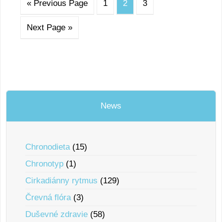
« Previous Page
1
2
3
Next Page »
News
Chronodieta
(15)
Chronotyp
(1)
Cirkadiánny rytmus
(129)
Črevná flóra
(3)
Duševné zdravie
(58)