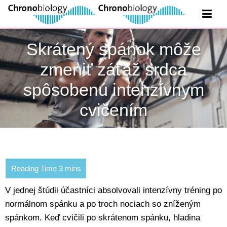
Skrátený spánok môže
zmeniť záťaž srdca
spôsobenú intenzívnym
cvičením
V jednej štúdii účastníci absolvovali intenzívny tréning po
normálnom spánku a po troch nociach so zníženým
spánkom. Keď cvičili po skrátenom spánku, hladina