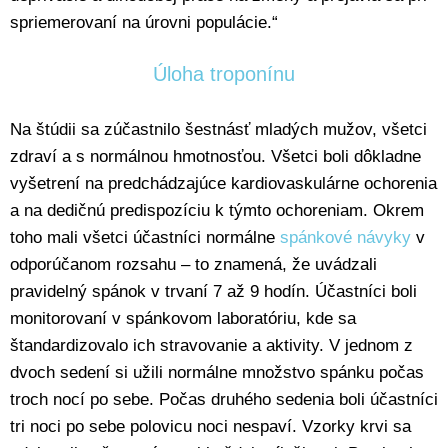
spriemerovaní na úrovni populácie.“
Úloha troponínu
Na štúdii sa zúčastnilo šestnásť mladých mužov, všetci
zdraví a s normálnou hmotnosťou. Všetci boli dôkladne
vyšetrení na predchádzajúce kardiovaskulárne ochorenia
a na dedičnú predispozíciu k týmto ochoreniam. Okrem
toho mali všetci účastníci normálne
spánkové návyky
v
odporúčanom rozsahu – to znamená, že uvádzali
pravidelný spánok v trvaní 7 až 9 hodín. Účastníci boli
monitorovaní v spánkovom laboratóriu, kde sa
štandardizovalo ich stravovanie a aktivity. V jednom z
dvoch sedení si užili normálne množstvo spánku počas
troch nocí po sebe. Počas druhého sedenia boli účastníci
tri noci po sebe polovicu noci nespaví. Vzorky krvi sa