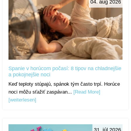
04. aug 2026
Spanie v horúcom počasí: 8 tipov na chladnejšie
a pokojnejšie noci
Keď teploty stúpajú, spánok tým často trpí. Horúce
noci môžu sťažiť zaspávan...
[Read More]
[weiterlesen]
31. júl 2026