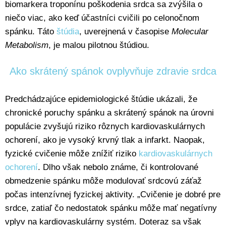
biomarkera troponínu poškodenia srdca sa zvýšila o
niečo viac, ako keď účastníci cvičili po celonočnom
spánku. Táto
štúdia
, uverejnená v časopise
Molecular
Metabolism
, je malou pilotnou štúdiou.
Ako skrátený spánok ovplyvňuje zdravie srdca
Predchádzajúce epidemiologické štúdie ukázali, že
chronické poruchy spánku a skrátený spánok na úrovni
populácie zvyšujú riziko rôznych kardiovaskulárnych
ochorení, ako je vysoký krvný tlak a infarkt. Naopak,
fyzické cvičenie môže znížiť riziko
kardiovaskulárnych
ochorení
. Dlho však nebolo známe, či kontrolované
obmedzenie spánku môže modulovať srdcovú záťaž
počas intenzívnej fyzickej aktivity. „Cvičenie je dobré pre
srdce, zatiaľ čo nedostatok spánku môže mať negatívny
vplyv na kardiovaskulárny systém. Doteraz sa však