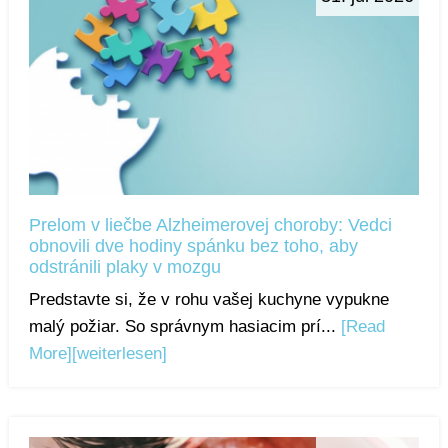
Prelom v liečbe Alzheimerovej choroby: Vedci
obnovili dve hodiny spánku bez toho, aby
odstránili plaky v mozgu
Predstavte si, že v rohu vašej kuchyne vypukne
malý požiar. So správnym hasiacim prí...
[Read
More]
[weiterlesen]