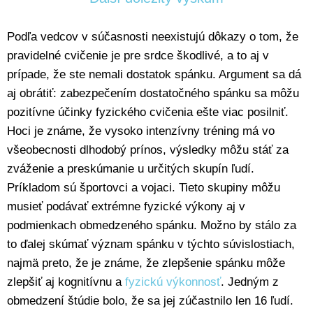
Podľa vedcov v súčasnosti neexistujú dôkazy o tom, že
pravidelné cvičenie je pre srdce škodlivé, a to aj v
prípade, že ste nemali dostatok spánku. Argument sa dá
aj obrátiť: zabezpečením dostatočného spánku sa môžu
pozitívne účinky fyzického cvičenia ešte viac posilniť.
Hoci je známe, že vysoko intenzívny tréning má vo
všeobecnosti dlhodobý prínos, výsledky môžu stáť za
zváženie a preskúmanie u určitých skupín ľudí.
Príkladom sú športovci a vojaci. Tieto skupiny môžu
musieť podávať extrémne fyzické výkony aj v
podmienkach obmedzeného spánku. Možno by stálo za
to ďalej skúmať význam spánku v týchto súvislostiach,
najmä preto, že je známe, že zlepšenie spánku môže
zlepšiť aj kognitívnu a
fyzickú výkonnosť
. Jedným z
obmedzení štúdie bolo, že sa jej zúčastnilo len 16 ľudí.