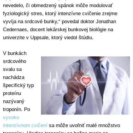
nevedelo, či obmedzený spánok môže modulovať
fyziologický stres, ktorý intenzívne cvičenie zrejme
vyvíja na srdcové bunky,“ povedal doktor Jonathan
Cedernaes, docent lekárskej bunkovej biológie na
univerzite v Uppsale, ktorý viedol štúdiu.
V bunkách
srdcového
svalu sa
nachádza
špecifický typ
proteínu
nazývaný
troponín. Po
vysoko
intenzívnom cvičení
sa môže uvoľniť malé množstvo