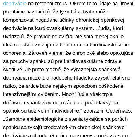
deprivácie
na metabolizmus. Okrem toho údaje na úrovni
populácie naznačujú, že fyzická aktivita môže
kompenzovať negatívne účinky chronickej spánkovej
deprivácie na kardiovaskulárny systém. „Ľudia, ktorí
uvádzajú, že pravidelne cvičia, ale spia menej ako je
ideálne, stále znižujú riziko úmrtia na kardiovaskulárne
ochorenia. Zároveň vieme, že chronické alebo opakujúce
sa poruchy spánku sú pre kardiovaskulárne zdravie
škodlivé. Je preto možné, že výraznejšia spánková
deprivácia môže z dlhodobého hľadiska zvýšiť relatívne
riziko, že srdce bude nejakým spôsobom poškodené
intenzívnejším cvičením. Mnohí ľudia však trpia
dočasnou spánkovou depriváciou a požiadavky na
spánok sú tiež veľmi individuálne,“ zdôraznil Cedernaes.
„Samotné epidemiologické zistenia týkajúce sa porúch
spánku sa týkajú predovšetkým chronickej spánkovej
deprivácie a dlhodobej práce na zmeny a prejavia sa pri