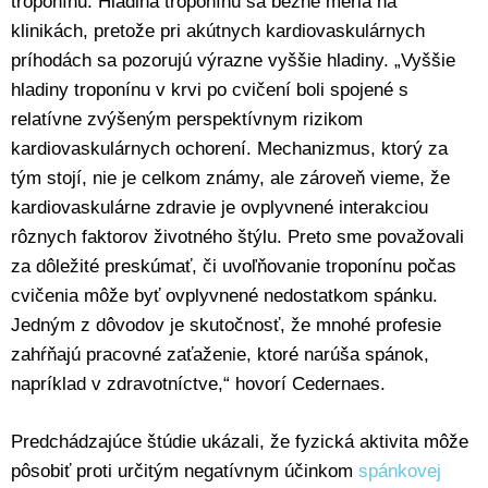
troponínu. Hladina troponínu sa bežne meria na
klinikách, pretože pri akútnych kardiovaskulárnych
príhodách sa pozorujú výrazne vyššie hladiny. „Vyššie
hladiny troponínu v krvi po cvičení boli spojené s
relatívne zvýšeným perspektívnym rizikom
kardiovaskulárnych ochorení. Mechanizmus, ktorý za
tým stojí, nie je celkom známy, ale zároveň vieme, že
kardiovaskulárne zdravie je ovplyvnené interakciou
rôznych faktorov životného štýlu. Preto sme považovali
za dôležité preskúmať, či uvoľňovanie troponínu počas
cvičenia môže byť ovplyvnené nedostatkom spánku.
Jedným z dôvodov je skutočnosť, že mnohé profesie
zahŕňajú pracovné zaťaženie, ktoré narúša spánok,
napríklad v zdravotníctve,“ hovorí Cedernaes.
Predchádzajúce štúdie ukázali, že fyzická aktivita môže
pôsobiť proti určitým negatívnym účinkom
spánkovej