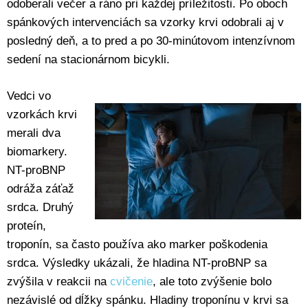
odoberali večer a ráno pri každej príležitosti. Po oboch
spánkových intervenciách sa vzorky krvi odobrali aj v
posledný deň, a to pred a po 30-minútovom intenzívnom
sedení na stacionárnom bicykli.
Vedci vo
vzorkách krvi
merali dva
biomarkery.
NT-proBNP
odráža záťaž
srdca. Druhý
proteín,
troponín, sa často používa ako marker poškodenia
srdca. Výsledky ukázali, že hladina NT-proBNP sa
zvýšila v reakcii na
cvičenie
, ale toto zvýšenie bolo
nezávislé od dĺžky spánku. Hladiny troponínu v krvi sa