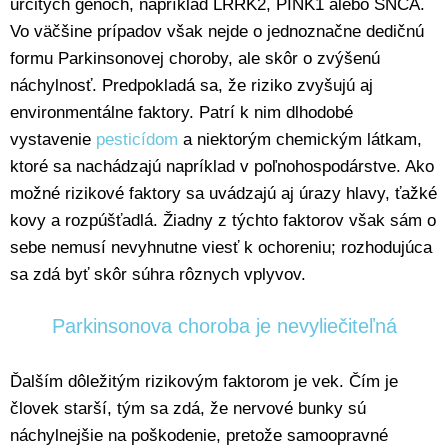
určitých génoch, napríklad LRRK2, PINK1 alebo SNCA.
Vo väčšine prípadov však nejde o jednoznačne dedičnú
formu Parkinsonovej choroby, ale skôr o zvýšenú
náchylnosť. Predpokladá sa, že riziko zvyšujú aj
environmentálne faktory. Patrí k nim dlhodobé
vystavenie
pesticídom
a niektorým chemickým látkam,
ktoré sa nachádzajú napríklad v poľnohospodárstve. Ako
možné rizikové faktory sa uvádzajú aj úrazy hlavy, ťažké
kovy a rozpúšťadlá. Žiadny z týchto faktorov však sám o
sebe nemusí nevyhnutne viesť k ochoreniu; rozhodujúca
sa zdá byť skôr súhra rôznych vplyvov.
Parkinsonova choroba je nevyliečiteľná
Ďalším dôležitým rizikovým faktorom je vek. Čím je
človek starší, tým sa zdá, že nervové bunky sú
náchylnejšie na poškodenie, pretože samoopravné