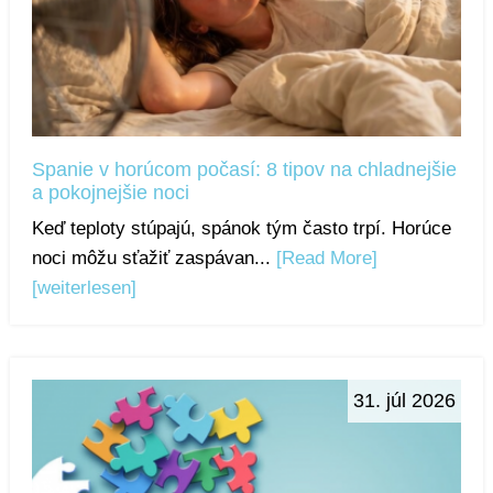
Spanie v horúcom počasí: 8 tipov na chladnejšie
a pokojnejšie noci
Keď teploty stúpajú, spánok tým často trpí. Horúce
noci môžu sťažiť zaspávan...
[Read More]
[weiterlesen]
31. júl 2026