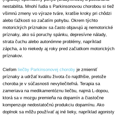
nestabilita. Mnohí ľudia s Parkinsonovou chorobou si tiež
všimnú zmeny vo výraze tváre, kratšie kroky pri chôdzi
alebo ťažkosti so začatím pohybu. Okrem týchto
motorických príznakov sa často objavujú aj nemotorické
príznaky, ako sú poruchy spánku, depresívne nálady,
strata čuchu alebo autonómne problémy, napríklad
zápcha, a to niekedy aj roky pred začiatkom motorických
príznakov.
Cieľom
liečby Parkinsonovej choroby
je zmierniť
príznaky a udržať kvalitu života čo najdlhšie, pretože
choroba je v súčasnosti nevyliečiteľná. Terapia sa
zameriava na medikamentóznu liečbu, najmä L-dopou,
ktorá sa v mozgu premieňa na dopamín a čiastočne
kompenzuje nedostatočnú produkciu dopamínu. Ako
doplnok sa môžu používať aj iné lieky, napríklad agonisty