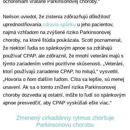
ochoreniam vrátane Parkinsonovej choroby.“
Neilson uviedol, že zistenia zdôrazňujú dôležitosť
uprednostňovania
zdravia spánku
u jeho pacientov,
najmä vzhľadom na zvýšené riziko Parkinsonovej
choroby, na ktoré štúdia poukázala. Scott poznamenal,
že niektorí ľudia so spánkovým apnoe sa zdráhajú
používať CPAP, ale zdôraznil, že mnohí veteráni majú s
týmto zariadením veľmi pozitívne skúsenosti. „Veteráni,
ktorí používajú zariadenie CPAP, ho milujú,“ vysvetlil.
„Hovoria o ňom ďalším ľuďom. Cítia sa lepšie, sú menej
unavení. Ak sa o tomto znížení rizika Parkinsonovej
choroby dozvedia aj ostatní, môže to ľudí so spánkovým
apnoe presvedčiť, aby CPAP vyskúšali ešte viac.“
Zmenený cirkadiánny rytmus zhoršuje
Parkinsonovu chorobu