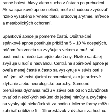
ranné bolesti hlavy alebo sucho v ústach po prebudení.
Ak sa spánkové apnoe nelieči, môže dlhodobo zvyšovať
riziko vysokého krvného tlaku, srdcovej arytmie, mŕtvice
a metabolických ochorení.
Spánkové apnoe je pomerne časté. Obštrukčné
spánkové apnoe postihuje približne 5 – 10 % dospelých,
pričom frekvencia sa zvyšuje s vekom a muži sú
postihnutí o niečo častejšie ako ženy. Riziko sa ďalej
zvyšuje u ľudí s nadváhou. Centrálne spánkové apnoe je
oveľa menej časté a často sa vyskytuje v súvislosti s
určitými už existujúcimi ochoreniami, ako je srdcové
zlyhanie alebo neurologické poruchy. Samotné
prerušenia dýchania môžu v závislosti od ich závažnosti
trvať od niekoľkých sekúnd do jednej minúty a zvyčajne
sa vyskytujú niekoľkokrát za hodinu. Mierne formy môžu
zahŕňať približne 5 – 15 prestávok v dýchaní za hodinu,