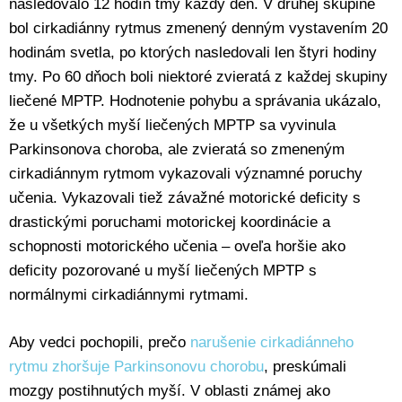
nasledovalo 12 hodín tmy každý deň. V druhej skupine
bol cirkadiánny rytmus zmenený denným vystavením 20
hodinám svetla, po ktorých nasledovali len štyri hodiny
tmy. Po 60 dňoch boli niektoré zvieratá z každej skupiny
liečené MPTP. Hodnotenie pohybu a správania ukázalo,
že u všetkých myší liečených MPTP sa vyvinula
Parkinsonova choroba, ale zvieratá so zmeneným
cirkadiánnym rytmom vykazovali významné poruchy
učenia. Vykazovali tiež závažné motorické deficity s
drastickými poruchami motorickej koordinácie a
schopnosti motorického učenia – oveľa horšie ako
deficity pozorované u myší liečených MPTP s
normálnymi cirkadiánnymi rytmami.
Aby vedci pochopili, prečo
narušenie cirkadiánneho
rytmu zhoršuje Parkinsonovu chorobu
, preskúmali
mozgy postihnutých myší. V oblasti známej ako