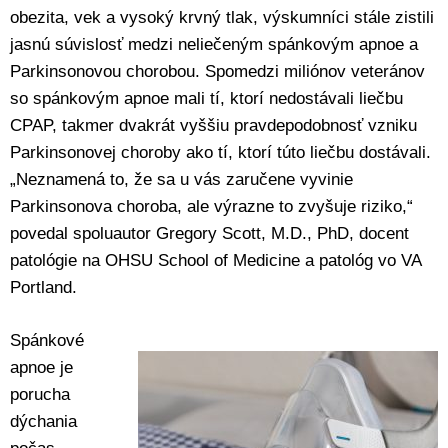
obezita, vek a vysoký krvný tlak, výskumníci stále zistili
jasnú súvislosť medzi neliečeným spánkovým apnoe a
Parkinsonovou chorobou. Spomedzi miliónov veteránov
so spánkovým apnoe mali tí, ktorí nedostávali liečbu
CPAP, takmer dvakrát vyššiu pravdepodobnosť vzniku
Parkinsonovej choroby ako tí, ktorí túto liečbu dostávali.
„Neznamená to, že sa u vás zaručene vyvinie
Parkinsonova choroba, ale výrazne to zvyšuje riziko,“
povedal spoluautor Gregory Scott, M.D., PhD, docent
patológie na OHSU School of Medicine a patológ vo VA
Portland.
Spánkové
apnoe je
porucha
dýchania