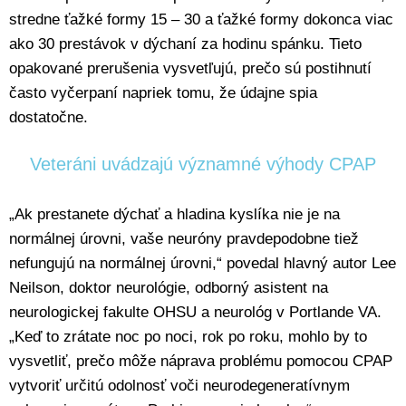
stredne ťažké formy 15 – 30 a ťažké formy dokonca viac
ako 30 prestávok v dýchaní za hodinu spánku. Tieto
opakované prerušenia vysvetľujú, prečo sú postihnutí
často vyčerpaní napriek tomu, že údajne spia
dostatočne.
Veteráni uvádzajú významné výhody CPAP
„Ak prestanete dýchať a hladina kyslíka nie je na
normálnej úrovni, vaše neuróny pravdepodobne tiež
nefungujú na normálnej úrovni,“ povedal hlavný autor Lee
Neilson, doktor neurológie, odborný asistent na
neurologickej fakulte OHSU a neurológ v Portlande VA.
„Keď to zrátate noc po noci, rok po roku, mohlo by to
vysvetliť, prečo môže náprava problému pomocou CPAP
vytvoriť určitú odolnosť voči neurodegeneratívnym