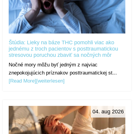
Štúdia: Lieky na báze THC pomohli viac ako
jednému z troch pacientov s posttraumatickou
stresovou poruchou zbaviť sa nočných môr
Nočné mory môžu byť jedným z najviac
znepokojujúcich príznakov posttraumatickej st...
[Read More]
[weiterlesen]
04. aug 2026