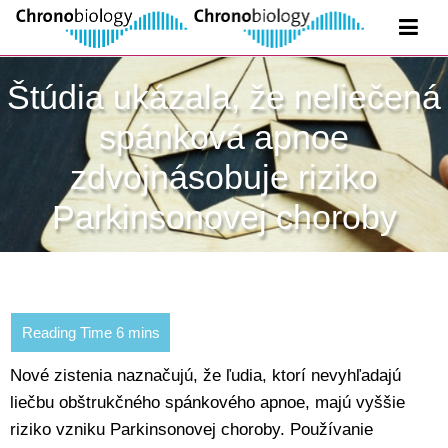
Štúdia ukázala, že neliečená
spánková apnoe
zdvojnásobuje riziko
Parkinsonovej choroby
Nové zistenia naznačujú, že ľudia, ktorí nevyhľadajú
liečbu obštrukčného spánkového apnoe, majú vyššie
riziko vzniku Parkinsonovej choroby. Používanie