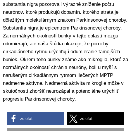
substantia nigra pozorovali výrazné zníženie počtu
neurónov, ktoré produkujú dopamín, ktorého strata je
dôležitým molekulárnym znakom Parkinsonovej choroby.
Substantia nigra je epicentrom Parkinsonovej choroby.
Za normálnych okolností bunky v tejto oblasti mozgu
odumierajú, ale naša štúdia ukazuje, že poruchy
cirkadiánneho rytmu urýchľujú odumieranie tamojších
buniek. Okrem toho bunky známe ako mikroglia, ktoré za
normálnych okolností chránia neuróny, boli u myší s
narušeným cirkadiánnym rytmom liečených MPTP
nadmerne aktívne. Nadmerná aktivita mikroglie môže v
skutočnosti zhoršiť neurozápal a potenciálne urýchliť
progresiu Parkinsonovej choroby.
zdieľať
zdieľať