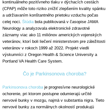
kontinuálneho pozitívneho tlaku v dýchacích cestách
(CPAP) môže toto riziko znížiť zlepšením kvality spánku
a udržiavaním konštantného prietoku vzduchu počas
celej noci.
Štúdia
bola publikovaná v časopise JAMA
Neurology a analyzovala elektronické zdravotné
záznamy viac ako 11 miliónov amerických vojenských
veteránov, ktorí boli liečení ministerstvom pre záležitosti
veteránov v rokoch 1999 až 2022. Projekt viedli
výskumníci z Oregon Health & Science University a
Portland VA Health Care System.
Čo je Parkinsonova choroba?
Parkinsonova choroba
je progresívne neurologické
ochorenie, pri ktorom postupne odumierajú určité
nervové bunky v mozgu, najmä v substantia nigra. Tieto
nervové bunky za normálnych okolností produkujú