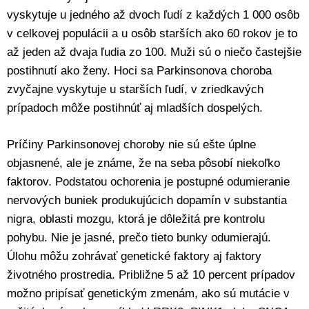
vyskytuje u jedného až dvoch ľudí z každých 1 000 osôb
v celkovej populácii a u osôb starších ako 60 rokov je to
až jeden až dvaja ľudia zo 100. Muži sú o niečo častejšie
postihnutí ako ženy. Hoci sa Parkinsonova choroba
zvyčajne vyskytuje u starších ľudí, v zriedkavých
prípadoch môže postihnúť aj mladších dospelých.
Príčiny Parkinsonovej choroby nie sú ešte úplne
objasnené, ale je známe, že na seba pôsobí niekoľko
faktorov. Podstatou ochorenia je postupné odumieranie
nervových buniek produkujúcich dopamín v substantia
nigra, oblasti mozgu, ktorá je dôležitá pre kontrolu
pohybu. Nie je jasné, prečo tieto bunky odumierajú.
Úlohu môžu zohrávať genetické faktory aj faktory
životného prostredia. Približne 5 až 10 percent prípadov
možno pripísať genetickým zmenám, ako sú mutácie v