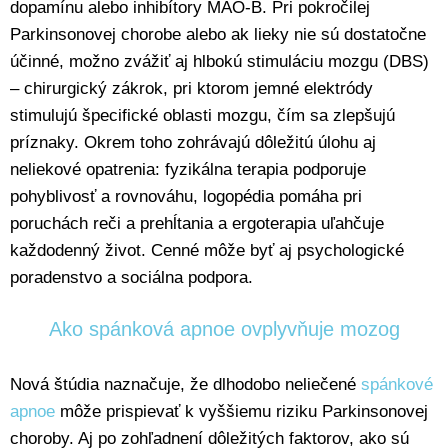
dopamínu alebo inhibítory MAO-B. Pri pokročilej
Parkinsonovej chorobe alebo ak lieky nie sú dostatočne
účinné, možno zvážiť aj hlbokú stimuláciu mozgu (DBS)
– chirurgický zákrok, pri ktorom jemné elektródy
stimulujú špecifické oblasti mozgu, čím sa zlepšujú
príznaky. Okrem toho zohrávajú dôležitú úlohu aj
neliekové opatrenia: fyzikálna terapia podporuje
pohyblivosť a rovnováhu, logopédia pomáha pri
poruchách reči a prehĺtania a ergoterapia uľahčuje
každodenný život. Cenné môže byť aj psychologické
poradenstvo a sociálna podpora.
Ako spánková apnoe ovplyvňuje mozog
Nová štúdia naznačuje, že dlhodobo neliečené
spánkové
apnoe
môže prispievať k vyššiemu riziku Parkinsonovej
choroby. Aj po zohľadnení dôležitých faktorov, ako sú