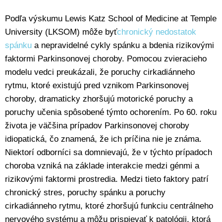
Podľa výskumu Lewis Katz School of Medicine at Temple
University (LKSOM) môže byť
chronický nedostatok
spánku
a nepravidelné cykly spánku a bdenia rizikovými
faktormi Parkinsonovej choroby. Pomocou zvieracieho
modelu vedci preukázali, že poruchy cirkadiánneho
rytmu, ktoré existujú pred vznikom Parkinsonovej
choroby, dramaticky zhoršujú motorické poruchy a
poruchy učenia spôsobené týmto ochorením. Po 60. roku
života je väčšina prípadov Parkinsonovej choroby
idiopatická, čo znamená, že ich príčina nie je známa.
Niektorí odborníci sa domnievajú, že v týchto prípadoch
choroba vzniká na základe interakcie medzi génmi a
rizikovými faktormi prostredia. Medzi tieto faktory patrí
chronický stres, poruchy spánku a poruchy
cirkadiánneho rytmu, ktoré zhoršujú funkciu centrálneho
nervového systému a môžu prispievať k patológii, ktorá