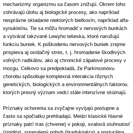
mechanizmy organizmu sa časom znižujú. Okrem toho
zohrávajú úlohu aj biologické procesy, ako napríklad
nesprávne skladanie niektorých bielkovín, napríklad alfa-
synukleínu. Tie sa môžu hromadiť v nervových bunkách
a vytvárať takzvané Lewyho telieska, ktoré narušujú
funkciu buniek. K poškodeniu nervových buniek zrejme
prispieva aj oxidačný stres, t. j. hromadenie škodlivých
voľných radikálov, ako aj chronické zápalové procesy v
mozgu. Celkovo sa predpokladá, že Parkinsonovu
chorobu spôsobuje komplexná interakcia rôznych
genetických, biologických a environmentálnych faktorov,
ktorých presný význam vedci stále intenzívne skúmajú.
Príznaky ochorenia sa zvyčajne vyvíjajú postupne a
často sa spočiatku prehliadajú. Medzi klasické hlavné
príznaky patrí tras (chvenie) v pokoji, svalová stuhnutosť
(rigidita), spomalený pohyb (bradykinéza) a posturálna