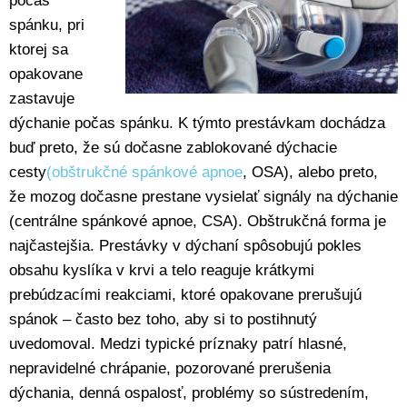
počas
spánku, pri
ktorej sa
opakovane
zastavuje
dýchanie počas spánku. K týmto prestávkam dochádza
buď preto, že sú dočasne zablokované dýchacie
cesty
(obštrukčné spánkové apnoe
, OSA), alebo preto,
že mozog dočasne prestane vysielať signály na dýchanie
(centrálne spánkové apnoe, CSA). Obštrukčná forma je
najčastejšia. Prestávky v dýchaní spôsobujú pokles
obsahu kyslíka v krvi a telo reaguje krátkymi
prebúdzacími reakciami, ktoré opakovane prerušujú
spánok – často bez toho, aby si to postihnutý
uvedomoval. Medzi typické príznaky patrí hlasné,
nepravidelné chrápanie, pozorované prerušenia
dýchania, denná ospalosť, problémy so sústredením,