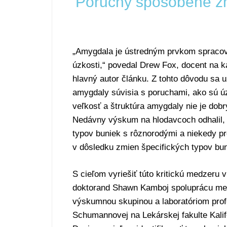
Poruchy spôsobené zm
„Amygdala je ústredným prvkom spraco
úzkosti,“ povedal Drew Fox, docent na ka
hlavný autor článku. Z tohto dôvodu sa už
amygdaly súvisia s poruchami, ako sú úz
veľkosť a štruktúra amygdaly nie je dob
Nedávny výskum na hlodavcoch odhalil,
typov buniek s rôznorodými a niekedy pr
v dôsledku zmien špecifických typov bun
S cieľom vyriešiť túto kritickú medzeru 
doktorand Shawn Kamboj spoluprácu me
výskumnou skupinou a laboratóriom prof
Schumannovej na Lekárskej fakulte Kalif