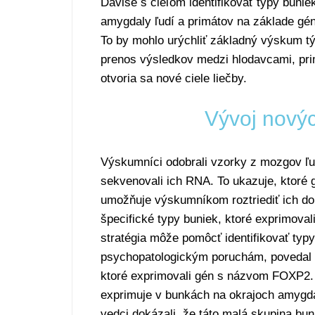
Davise s cieľom identifikovať typy bunie
amygdaly ľudí a primátov na základe gén
To by mohlo urýchliť základný výskum tý
prenos výsledkov medzi hlodavcami, pri
otvoria sa nové ciele liečby.
Vývoj novýc
Výskumníci odobrali vzorky z mozgov ľudí
sekvenovali ich RNA. To ukazuje, ktoré 
umožňuje výskumníkom roztriediť ich do 
špecifické typy buniek, ktoré exprimoval
stratégia môže pomôcť identifikovať typ
psychopatologickým poruchám, povedal Fo
ktoré exprimovali gén s názvom FOXP2.
exprimuje v bunkách na okrajoch amygda
vedci dokázali, že táto malá skupina bu