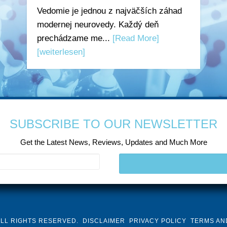
Vedomie je jednou z najväčších záhad
modernej neurovedy. Každý deň
prechádzame me...
[Read More]
[weiterlesen]
SUBSCRIBE TO OUR NEWSLETTER
Get the Latest News, Reviews, Updates and Much More
ALL RIGHTS RESERVED.
DISCLAIMER
PRIVACY POLICY
TERMS AN