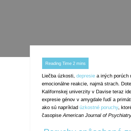
Liečba úzkosti,
depresie
a iných porúch m
emocionálne reakcie, najmä strach. Dote
Kalifornskej univerzity v Davise teraz id
expresie génov v amygdale ľudí a primáto
ako sú napríklad
úzkostné poruchy
, ktor
časopise
American Journal of Psychiatr