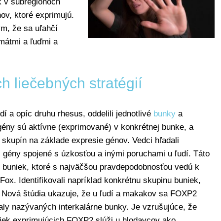
k v subregiónoch
ov, ktoré exprimujú.
m, že sa uľahčí
mátmi a ľuďmi a
h liečebných stratégií
 a opíc druhu rhesus, oddelili jednotlivé
bunky
a
gény sú aktívne (exprimované) v konkrétnej bunke, a
skupín na základe expresie génov. Vedci hľadali
i gény spojené s úzkosťou a inými poruchami u ľudí. Táto
y buniek, ktoré s najväčšou pravdepodobnosťou vedú k
x. Identifikovali napríklad konkrétnu skupinu buniek,
 Nová štúdia ukazuje, že u ľudí a makakov sa FOXP2
ly nazývaných interkalárne bunky. Je vzrušujúce, že
niek exprimujúcich FOXP2 slúži u hlodavcov ako