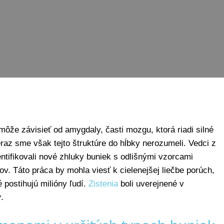
ôže závisieť od amygdaly, časti mozgu, ktorá riadi silné
raz sme však tejto štruktúre do hĺbky nerozumeli. Vedci z
entifikovali nové zhluky buniek s odlišnými vzorcami
v. Táto práca by mohla viesť k cielenejšej liečbe porúch,
é postihujú milióny ľudí.
Zistenia
boli uverejnené v
y
.