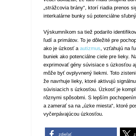
„strážcovia brány“, ktorí riadia prenos 
interkalárne bunky sú potenciálne sľubný
Výskumníkom sa tiež podarilo identifiko
ľudí a primátov. To je dôležité pre poch
ako je úzkosť a
autizmus
, vzťahujú na ľ
buniek ako potenciálne ciele pre lieky.
exprimovať gény súvisiace s úzkosťou aj
môže byť ovplyvnený liekmi. Toto zisten
že navrhuje lieky, ktoré aktivujú signál
súvisiacich s úzkosťou. Úzkosť je komp
rôznymi spôsobmi. S lepším pochopením 
a zamerať sa na „úzke miesta“, ktoré pos
vyčerpávajúcou úzkosťou.
zdieľať
z