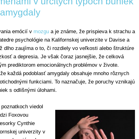
enami v určitých typoch buniek
amygdaly
vania emócií v
mozgu
a je známe, že prispieva k strachu a
tedre psychológie na Kalifornskej univerzite v Davise a
 dlho zaujíma o to, či rozdiely vo veľkosti alebo štruktúre
kosť a depresia. Je však čoraz jasnejšie, že celková
rým prediktorom emocionálnych problémov v živote.
 že každá podoblasť amygdaly obsahuje mnoho rôznych
otichodnými funkciami. To naznačuje, že poruchy vznikajú
iek s odlišnými úlohami.
v poznatkoch viedol
dzi Foxovou
esorky Cynthie
ornskej univerzity v