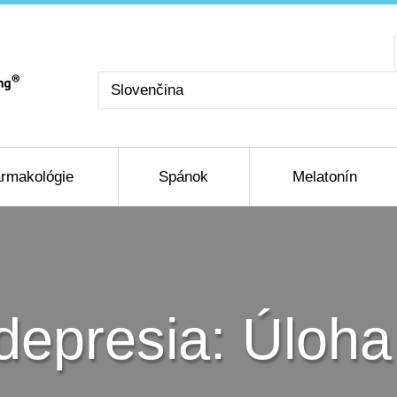
Vyberte
jazyk
rmakológie
Spánok
Melatonín
depresia: Úloh