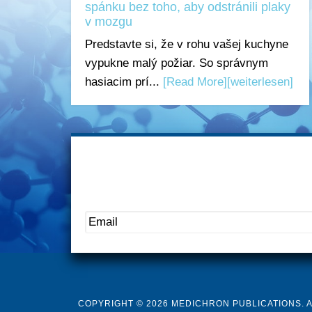
spánku bez toho, aby odstránili plaky
v mozgu
Predstavte si, že v rohu vašej kuchyne
vypukne malý požiar. So správnym
hasiacim prí...
[Read More]
[weiterlesen]
COPYRIGHT © 2026 MEDICHRON PUBLICATIONS. 