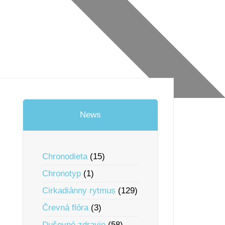
News
Chronodieta
(15)
Chronotyp
(1)
Cirkadiánny rytmus
(129)
Črevná flóra
(3)
Duševné zdravie
(58)