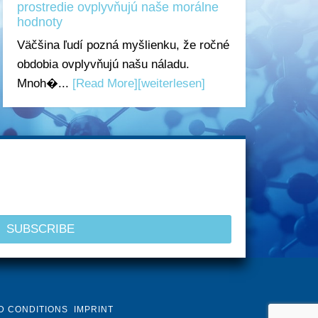
prostredie ovplyvňujú naše morálne
hodnoty
Väčšina ľudí pozná myšlienku, že ročné
obdobia ovplyvňujú našu náladu.
Mnoh�...
[Read More]
[weiterlesen]
D CONDITIONS
IMPRINT