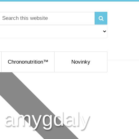
Chrononutrition™
Novinky
a amygdaly