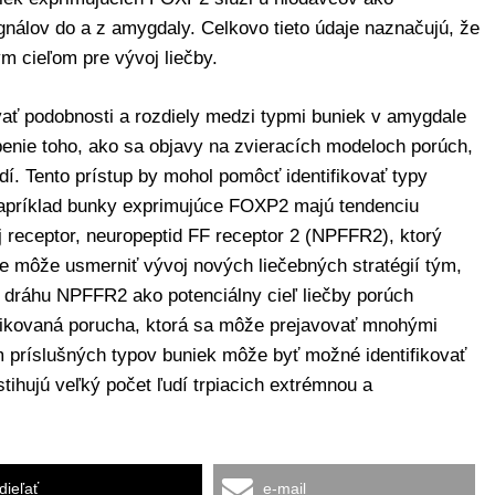
signálov do a z amygdaly. Celkovo tieto údaje naznačujú, že
m cieľom pre vývoj liečby.
vať podobnosti a rozdiely medzi typmi buniek v amygdale
openie toho, ako sa objavy na zvieracích modeloch porúch,
udí. Tento prístup by mohol pomôcť identifikovať typy
 Napríklad bunky exprimujúce FOXP2 majú tendenciu
 receptor, neuropeptid FF receptor 2 (NPFFR2), ktorý
ie môže usmerniť vývoj nových liečebných stratégií tým,
nu dráhu NPFFR2 ako potenciálny cieľ liečby porúch
likovaná porucha, ktorá sa môže prejavovať mnohými
príslušných typov buniek môže byť možné identifikovať
tihujú veľký počet ľudí trpiacich extrémnou a
dieľať
e-mail