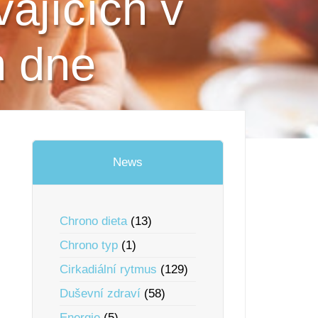
vajících v
h dne
News
Chrono dieta
(13)
Chrono typ
(1)
Cirkadiální rytmus
(129)
Duševní zdraví
(58)
Energie
(5)