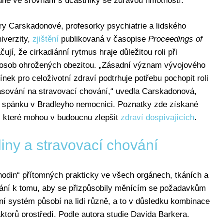
dne ve srovnání s účastníky se zdravou hmotností.
 Carskadonové, profesorky psychiatrie a lidského
iverzity,
zjištění
publikovaná v časopise
Proceedings of
ují, že cirkadiánní rytmus hraje důležitou roli při
 u osob ohrožených obezitou. „Zásadní význam vývojového
nek pro celoživotní zdraví podtrhuje potřebu pochopit roli
asování na stravovací chování,“ uvedla Carskadonová,
 spánku v Bradleyho nemocnici. Poznatky zde získané
m, které mohou v budoucnu zlepšit
zdraví dospívajících
.
iny a stravovací chování
„hodin“ přítomných prakticky ve všech orgánech, tkáních a
ování k tomu, aby se přizpůsobily měnícím se požadavkům
ní systém působí na lidi různě, a to v důsledku kombinace
aktorů prostředí. Podle autora studie Davida Barkera,