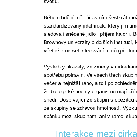
světlu.
Během bdění měli účastníci šestkrát mož
standardizovaný jídelníček, který jim umo
sledovali snědené jídlo i příjem kalorií
Brownovy univerzity a dalších institucí, k
včetně řemesel, sledování filmů (při tlum
Výsledky ukázaly, že změny v cirkadiá
spotřebu potravin. Ve všech třech skupi
večer a nejnižší ráno, a to i po zohledně
že biologické hodiny organismu mají přím
snědí. Dospívající ze skupin s obezitou 
ze skupiny se zdravou hmotností. Výzkum
spánku mezi skupinami ani v rámci skup
Interakce mezi cir