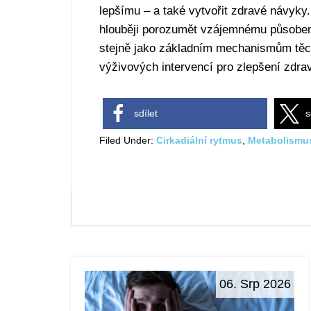
lepšímu – a také vytvořit zdravé návyk
hlouběji porozumět vzájemnému působen
stejně jako základním mechanismům těc
výživových intervencí pro zlepšení zdrav
sdílet
s
Filed Under:
Cirkadiální rytmus
,
Metabolismu
06. Srp 2026