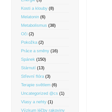
Kosti a klouby
(8)
Melatonin
(6)
Metabolismus
(38)
Oči
(2)
Pokožka
(2)
Práce a smĕny
(16)
Spánek
(150)
Stárnutí
(13)
Střevní flóra
(3)
Terapie svĕtlem
(6)
Uncategorized @cs
(1)
Vlasy a nehty
(1)
Výzkum léčby rakoviny