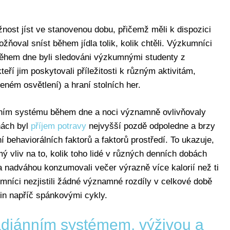
nost jíst ve stanovenou dobu, přičemž měli k dispozici
žňoval sníst během jídla tolik, kolik chtěli. Výzkumníci
. Během dne byli sledováni výzkumnými studenty z
teří jim poskytovali příležitosti k různým aktivitám,
eném osvětlení) a hraní stolních her.
nním systému během dne a noci významně ovlivňovaly
nách byl
příjem potravy
nejvyšší pozdě odpoledne a brzy
ní behaviorálních faktorů a faktorů prostředí. To ukazuje,
ý vliv na to, kolik toho lidé v různých denních dobách
a nadváhou konzumovali večer výrazně více kalorií než ti
níci nezjistili žádné významné rozdíly v celkové době
in napříč spánkovými cykly.
kadiánním systémem, výživou a