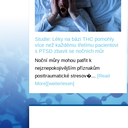
Studie: Léky na bázi THC pomohly
více než každému třetímu pacientovi
s PTSD zbavit se nočních můr
Noční můry mohou patřit k
nejznepokojivějším příznakům
posttraumatické stresov�...
[Read
More]
[weiterlesen]