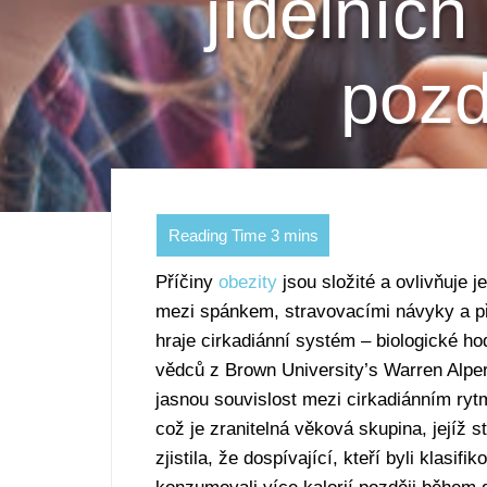
jídelních
pozd
Příčiny
obezity
jsou složité a ovlivňuje 
mezi spánkem, stravovacími návyky a přib
hraje cirkadiánní systém – biologické ho
vědců z Brown University’s Warren Alpe
jasnou souvislost mezi cirkadiánním ryt
což je zranitelná věková skupina, jejíž s
zjistila, že dospívající, kteří byli klasi