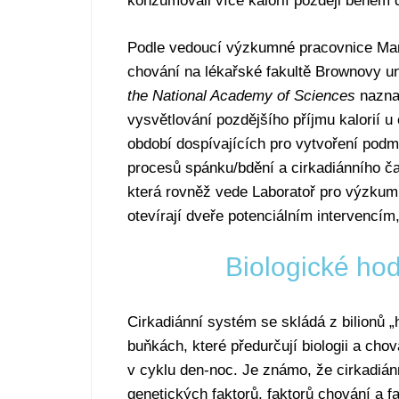
konzumovali více kalorií později během 
Podle vedoucí výzkumné pracovnice Mary
chování na lékařské fakultě Brownovy un
the National Academy of Sciences
naznač
vysvětlování pozdějšího příjmu kalorií
období dospívajících pro vytvoření podmí
procesů spánku/bdění a cirkadiánního č
která rovněž vede Laboratoř pro výzkum
otevírají dveře potenciálním intervencí
Biologické hod
Cirkadiánní systém se skládá z bilionů 
buňkách, které předurčují biologii a ch
v cyklu den-noc. Je známo, že cirkadián
genetických faktorů, faktorů chování a f