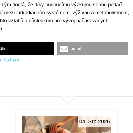
y. Tým doufá, že díky budoucímu výzkumu se mu podaří
í mezi cirkadiánním systémem, výživou a metabolismem,
hto vztahů a důsledkům pro vývoj načasovaných
í.
dílet
email
s
,
Spánek
04. Srp 2026