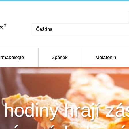
Zvolte
jazyk
rmakologie
Spánek
Melatonin
 hodiny hrají zás