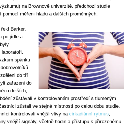
(výzkumu) na Brownově univerzitě, předchozí studie
í pomocí měření hladu a dalších proměnných.
, řekl Barker,
 po jídle a
 byly
 laboratoři.
 výzkum spánku
 dobrovolníků
zděleni do tří
yli zařazeni do
něco delších,
bdění zůstávali v kontrolovaném prostředí s tlumeným
stníci zůstali ve stejné místnosti po celou dobu studie,
níci kontrolovali vnější vlivy na
cirkadiánní rytmus
,
hny vnější signály, včetně hodin a přístupu k přirozenému