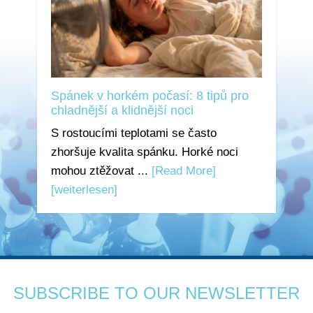
Spánek v horkém počasí: 8 tipů pro
chladnější a klidnější noci
S rostoucími teplotami se často
zhoršuje kvalita spánku. Horké noci
mohou ztěžovat ...
[Read More]
[weiterlesen]
SUBSCRIBE TO OUR NEWSLETTER