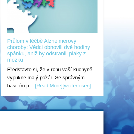
Průlom v léčbě Alzheimerovy
choroby: Vědci obnovili dvě hodiny
spánku, aniž by odstranili plaky z
mozku
Představte si, že v rohu vaší kuchyně
vypukne malý požár. Se správným
hasicím p...
[Read More]
[weiterlesen]