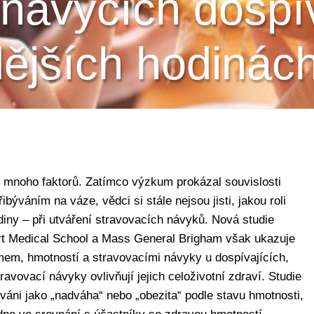
 návycích dospí
ějších hodinác
je mnoho faktorů. Zatímco výzkum prokázal souvislosti
ýváním na váze, vědci si stále nejsou jisti, jakou roli
diny – při utváření stravovacích návyků. Nová studie
rt Medical School a Mass General Brigham však ukazuje
mem, hmotností a stravovacími návyky u dospívajících,
travovací návyky ovlivňují jejich celoživotní zdraví. Studie
fikováni jako „nadváha“ nebo „obezita“ podle stavu hmotnosti,