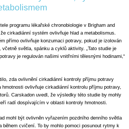
tabolismem
itele programu lékařské chronobiologie v Brigham and
 že cirkadiánní systém ovlivňuje hlad a metabolismus.
ém přímo ovlivňuje konzumaci potravy, pokud je izolován
 včetně světla, spánku a cyklů aktivity. „Tato studie je
potravy je regulován našimi vnitřními tělesnými hodinami,“
tilo, zda ovlivnění cirkadiánní kontroly příjmu potravy
hmotnosti ovlivňuje cirkadiánní kontrolu příjmu potravy,
orů. Carskadon uvedl, že výsledky této studie by mohly
teří radí dospívajícím v oblasti kontroly hmotnosti.
lad mohl být ovlivněn vyřazením pozdního denního světla
a během cvičení. To by mohlo pomoci posunout rytmy k