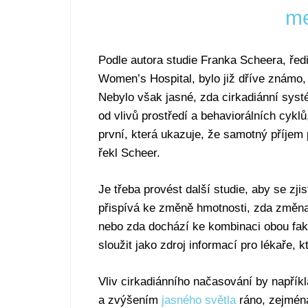
me
Podle autora studie Franka Scheera, řed
Women’s Hospital, bylo již dříve známo,
Nebylo však jasné, zda cirkadiánní syst
od vlivů prostředí a behaviorálních cyklů,
první, která ukazuje, že samotný příjem 
řekl Scheer.
Je třeba provést další studie, aby se zjis
přispívá ke změně hmotnosti, zda změna 
nebo zda dochází ke kombinaci obou fakt
sloužit jako zdroj informací pro lékaře, k
Vliv cirkadiánního načasování by napřík
a zvýšením
jasného světla
ráno, zejmén