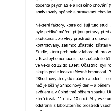
docenta psychiatrie a lidského chování 
analyzovaly spánek a stravovací chován
Některé faktory, které odlišují tuto studii
byly pečlivé měření příjmu potravy před a
skutečnost, že vlivy prostředí a chování
kontrolovány, zatímco účastníci zůstali v
Studie, která probíhala v laboratoři pro
v Bradleyho nemocnici, se zúčastnilo 51
ve věku od 12 do 18 let. Účastníci byli ro
skupin podle indexu tělesné hmotnosti. B
28hodinových cyklů spánku a bdění – o 
než je běžný 24hodinový den – a během 
světlem a v úplné tmě během spánku. Úča
která trvala 11 dní a 10 nocí. Aby výzkum
odstranili z laboratorního prostředí všec