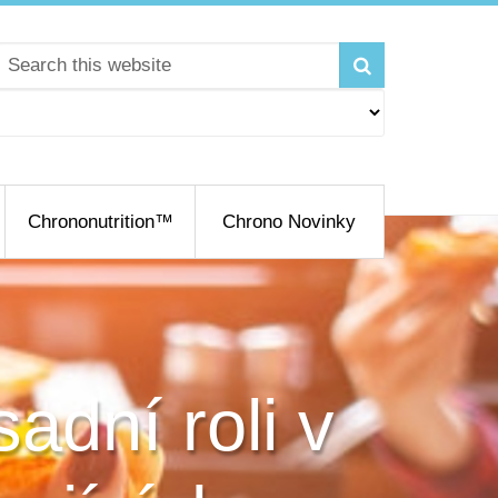
Chrononutrition™
Chrono Novinky
adní roli v