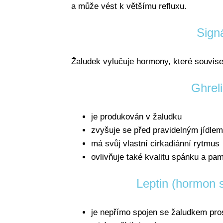
a může vést k většímu refluxu.
Signá
Žaludek vylučuje hormony, které souvise
Ghrel
je produkován v žaludku
zvyšuje se před pravidelným jídlem
má svůj vlastní cirkadiánní rytmus
ovlivňuje také kvalitu spánku a pa
Leptin (hormon s
je nepřímo spojen se žaludkem pros