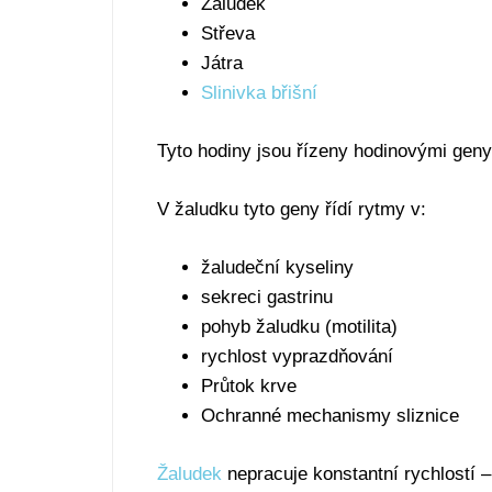
Žaludek
Střeva
Játra
Slinivka břišní
Tyto hodiny jsou řízeny hodinovými ge
V žaludku tyto geny řídí rytmy v:
žaludeční kyseliny
sekreci gastrinu
pohyb žaludku (motilita)
rychlost vyprazdňování
Průtok krve
Ochranné mechanismy sliznice
Žaludek
nepracuje konstantní rychlostí –