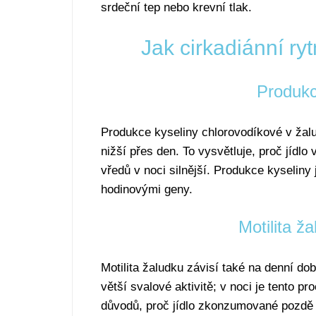
srdeční tep nebo krevní tlak.
Jak cirkadiánní ry
Produkc
Produkce kyseliny chlorovodíkové v žalu
nižší přes den. To vysvětluje, proč jídlo
vředů v noci silnější. Produkce kyseliny
hodinovými geny.
Motilita ž
Motilita žaludku závisí také na denní d
větší svalové aktivitě; v noci je tento p
důvodů, proč jídlo zkonzumované pozdě 