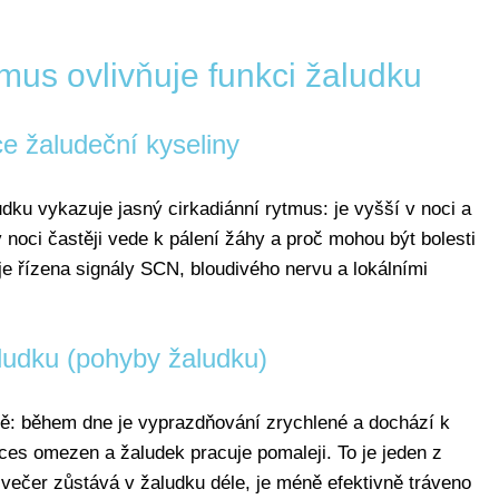
tmus ovlivňuje funkci žaludku
e žaludeční kyseliny
dku vykazuje jasný cirkadiánní rytmus: je vyšší v noci a
 v noci častěji vede k pálení žáhy a proč mohou být bolesti
 je řízena signály SCN, bloudivého nervu a lokálními
aludku (pohyby žaludku)
obě: během dne je vyprazdňování zrychlené a dochází k
roces omezen a žaludek pracuje pomaleji. To je jeden z
večer zůstává v žaludku déle, je méně efektivně tráveno