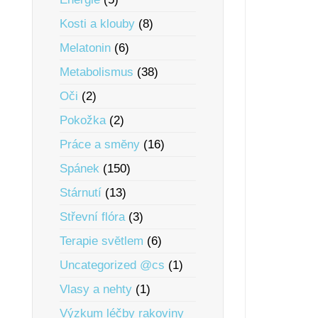
Kosti a klouby
(8)
Melatonin
(6)
Metabolismus
(38)
Oči
(2)
Pokožka
(2)
Práce a smĕny
(16)
Spánek
(150)
Stárnutí
(13)
Střevní flóra
(3)
Terapie svĕtlem
(6)
Uncategorized @cs
(1)
Vlasy a nehty
(1)
Výzkum léčby rakoviny