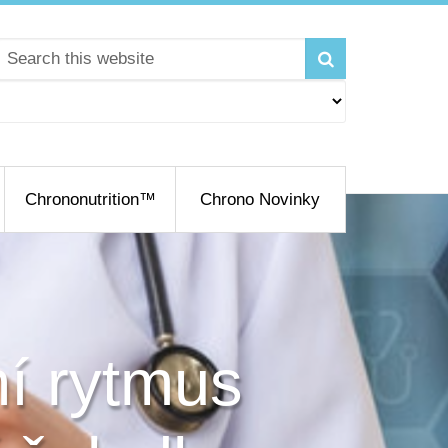
Chrononutrition™
Chrono Novinky
ní rytmus