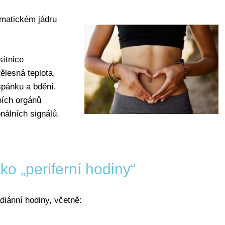
smatickém jádru
sítnice
ělesná teplota,
spánku a bdění.
ních orgánů
nálních signálů.
ko „periferní hodiny“
diánní hodiny, včetně: