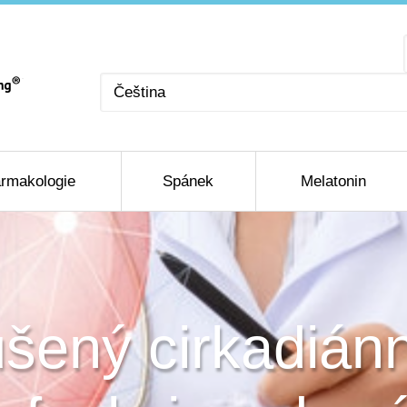
Zvolte
jazyk
rmakologie
Spánek
Melatonin
šený cirkadián