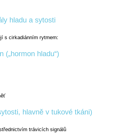
ly hladu a sytosti
jí s cirkadiánním rytmem:
in („hormon hladu“)
měť
ytosti, hlavně v tukové tkáni)
třednictvím trávicích signálů