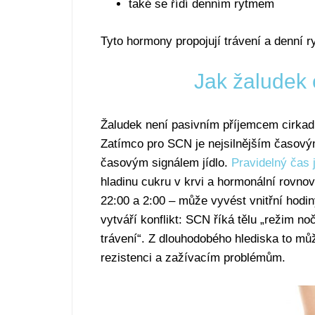
také se řídí denním rytmem
Tyto hormony propojují trávení a denní r
Jak žaludek o
Žaludek není pasivním příjemcem cirkadi
Zatímco pro SCN je nejsilnějším časovým 
časovým signálem jídlo.
Pravidelný čas j
hladinu cukru v krvi a hormonální rovno
22:00 a 2:00 – může vyvést vnitřní hodin
vytváří konflikt: SCN říká tělu „režim n
trávení“. Z dlouhodobého hlediska to mů
rezistenci a zažívacím problémům.