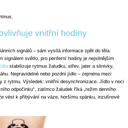
ytmus.
vlivňuje vnitřní hodiny
ánních signálů – sám vysílá informace zpět do těla.
signálem světlo, pro periferní hodiny je nejsilnějším
ídla
stabilizuje rytmus žaludku, střev, jater a slinivky,
váhu. Nepravidelné nebo pozdní jídlo – zejména mezi
y z rytmu. Výsledek: vnitřní desynchronizace. Jídlo v noci
očního odpočinku“, zatímco žaludek říká „režim denního
že vést k přibývání na váze, horšímu spánku, inzulínové