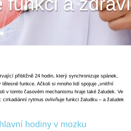
e funkci a zdrav
rvající přibližně 24 hodin, který synchronizuje spánek,
lesné funkce. Ačkoli si mnoho lidí spojuje „vnitřní
oli v tomto časovém mechanismu hraje také žaludek. Ve
 cirkadiánní rytmus ovlivňuje funkci žaludku – a žaludek
 hlavní hodiny v mozku