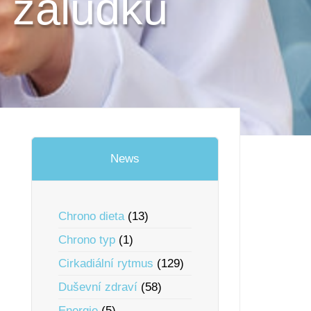
í žaludku
News
Chrono dieta
(13)
Chrono typ
(1)
Cirkadiální rytmus
(129)
Duševní zdraví
(58)
Energie
(5)