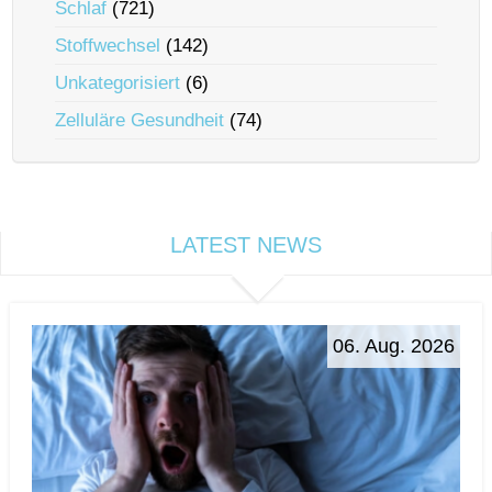
Schlaf
(721)
Stoffwechsel
(142)
Unkategorisiert
(6)
Zelluläre Gesundheit
(74)
LATEST NEWS
06. Aug. 2026