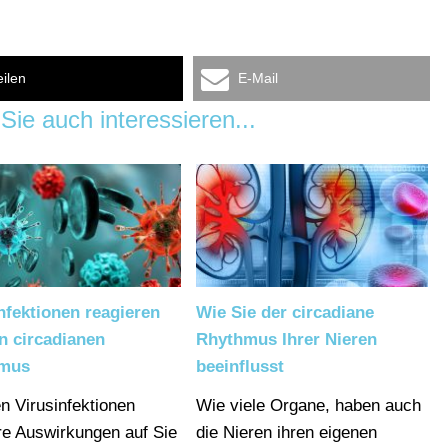
eilen
E-Mail
Sie auch interessieren...
nfektionen reagieren
Wie Sie der circadiane
n circadianen
Rhythmus Ihrer Nieren
mus
beeinflusst
n Virusinfektionen
Wie viele Organe, haben auch
re Auswirkungen auf Sie
die Nieren ihren eigenen