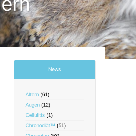
hern
News
Altern
(61)
Augen
(12)
Cellulitis
(1)
Chronodiät™
(51)
Chronotyp
(53)