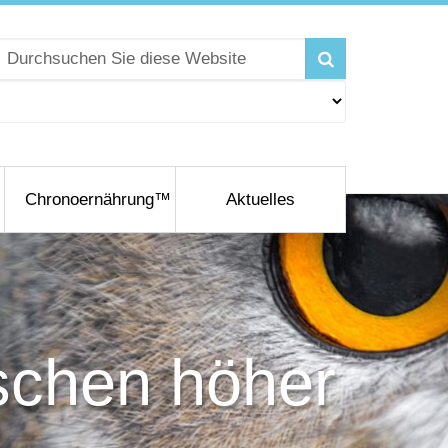
Chronoernährung™
Aktuelles
schen höher