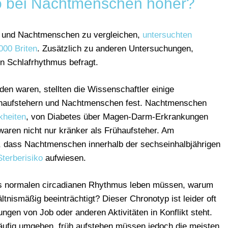
iko bei Nachtmenschen höher?
n und Nachtmenschen zu vergleichen,
untersuchten
000 Briten
. Zusätzlich zu anderen Untersuchungen,
n Schlafrhythmus befragt.
en waren, stellten die Wissenschaftler einige
ühaufstehern und Nachtmenschen fest. Nachtmenschen
kheiten
, von Diabetes über Magen-Darm-Erkrankungen
waren nicht nur kränker als Frühaufsteher. Am
, dass Nachtmenschen innerhalb der sechseinhalbjährigen
terberisiko
aufwiesen.
s normalen circadianen Rhythmus leben müssen, warum
ismäßig beeinträchtigt? Dieser Chronotyp ist leider oft
ungen von Job oder anderen Aktivitäten in Konflikt steht.
häufig umgehen, früh aufstehen müssen jedoch die meisten