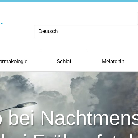
Sprache
auswählen
armakologie
Schlaf
Melatonin
ko bei Nachtmen