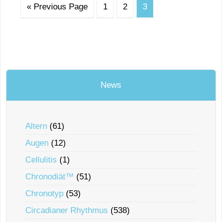
« Previous Page
1
2
3
News
Altern
(61)
Augen
(12)
Cellulitis
(1)
Chronodiät™
(51)
Chronotyp
(53)
Circadianer Rhythmus
(538)