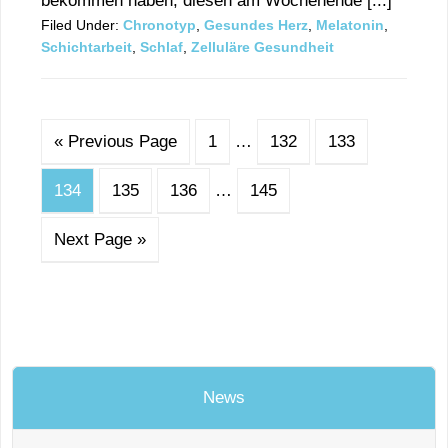
bekommen haben, diesen am Wochenende [...]
Filed Under:
Chronotyp
,
Gesundes Herz
,
Melatonin
,
Schichtarbeit
,
Schlaf
,
Zelluläre Gesundheit
« Previous Page
1
…
132
133
134
135
136
…
145
Next Page »
News