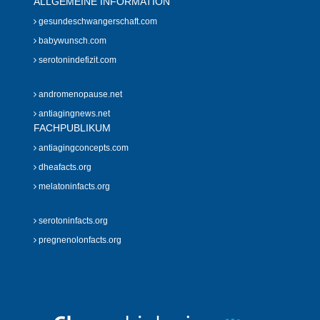
ALLGEMEINE INFORMATION
gesundeschwangerschaft.com
babywunsch.com
serotonindefizit.com
andromenopause.net
antiagingnews.net
FACHPUBLIKUM
antiagingconcepts.com
dheafacts.org
melatoninfacts.org
serotoninfacts.org
pregnenolonfacts.org