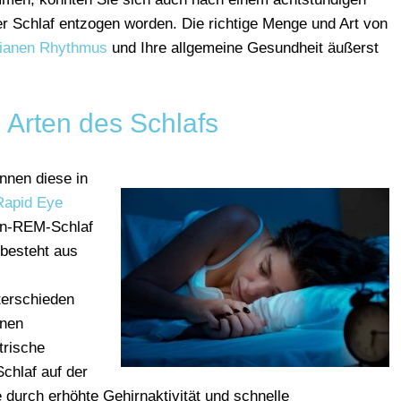
er Schlaf entzogen worden. Die richtige Menge und Art von
dianen Rhythmus
und Ihre allgemeine Gesundheit äußerst
 Arten des Schlafs
nnen diese in
apid Eye
on-REM-Schlaf
 besteht aus
erschieden
inen
trische
chlaf auf der
e durch erhöhte Gehirnaktivität und schnelle