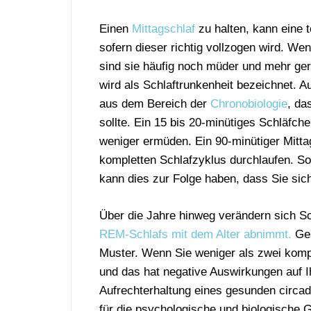
Einen
Mittagschlaf
zu halten, kann eine 
sofern dieser richtig vollzogen wird. W
sind sie häufig noch müder und mehr ger
wird als Schlaftrunkenheit bezeichnet.
aus dem Bereich der
Chronobiologie
, da
sollte. Ein 15 bis 20-minütiges Schläfche
weniger ermüden. Ein 90-minütiger Mittag
kompletten Schlafzyklus durchlaufen. So
kann dies zur Folge haben, dass Sie sich
Über die Jahre hinweg verändern sich S
REM-Schlafs mit dem Alter abnimmt.
Ges
Muster. Wenn Sie weniger als zwei kompl
und das hat negative Auswirkungen auf I
Aufrechterhaltung eines gesunden circa
für die psychologische und biologische G