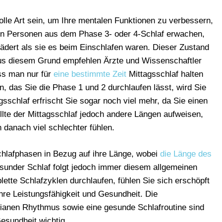
tolle Art sein, um Ihre mentalen Funktionen zu verbessern,
enn Personen aus dem Phase 3- oder 4-Schlaf erwachen,
ädert als sie es beim Einschlafen waren. Dieser Zustand
 Aus diesem Grund empfehlen Ärzte und Wissenschaftler
ss man nur für
eine bestimmte Zeit
Mittagsschlaf halten
n, das Sie die Phase 1 und 2 durchlaufen lässt, wird Sie
sschlaf erfrischt Sie sogar noch viel mehr, da Sie einen
llte der Mittagsschlaf jedoch andere Längen aufweisen,
 danach viel schlechter fühlen.
chlafphasen in Bezug auf ihre Länge, wobei
die Länge des
under Schlaf folgt jedoch immer diesem allgemeinen
ette Schlafzyklen durchlaufen, fühlen Sie sich erschöpft
hre Leistungsfähigkeit und Gesundheit. Die
dianen Rhythmus sowie eine gesunde Schlafroutine sind
esundheit wichtig.