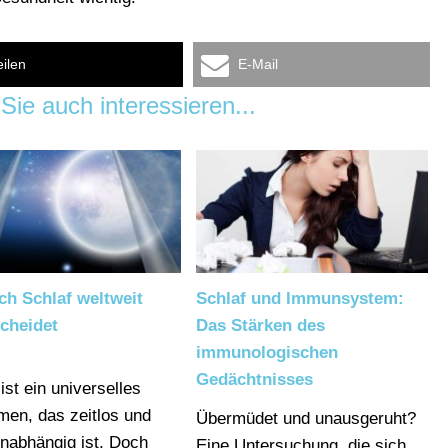
eilen
E-Mail
Sie auch interessieren...
ch Schlaf weltweit
Schlaf und Immunsystem:
cheidet
Das Stärken des
immunologischen
Gedächtnisses
ist ein universelles
en, das zeitlos und
Übermüdet und unausgeruht?
unabhängig ist. Doch
Eine Untersuchung, die sich