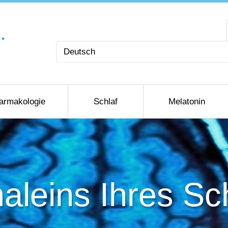
Sprache
auswählen
armakologie
Schlaf
Melatonin
leins Ihres Sc