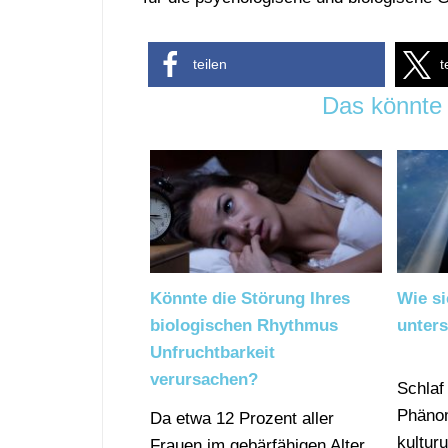
teilen
t
Das könnte 
Könnte die Störung Ihres
Wie si
biologischen Rhythmus
unters
Unfruchtbarkeit
verursachen?
Schlaf 
Phänom
Da etwa 12 Prozent aller
kultur
Frauen im gebärfähigen Alter