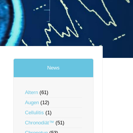
News
Altern
(61)
Augen
(12)
Cellulitis
(1)
Chronodiät™
(51)
Chronotyp
(53)