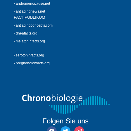
andromenopause.net
antiagingnews.net
FACHPUBLIKUM
antiagingconcepts.com
dheafacts.org
melatoninfacts.org
serotoninfacts.org
pregnenolonfacts.org
Folgen Sie uns
facebook
twitter
instagram