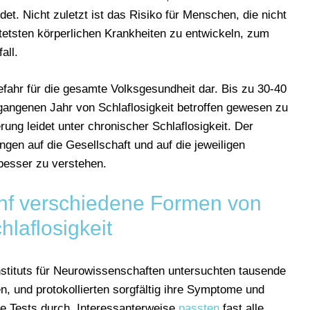
et. Nicht zuletzt ist das Risiko für Menschen, die nicht
htetsten körperlichen Krankheiten zu entwickeln, zum
all.
efahr für die gesamte Volksgesundheit dar. Bis zu 30-40
gangenen Jahr von Schlaflosigkeit betroffen gewesen zu
ung leidet unter chronischer Schlaflosigkeit. Der
gen auf die Gesellschaft und auf die jeweiligen
 besser zu verstehen.
ünf verschiedene Formen von
hlaflosigkeit
stituts für Neurowissenschaften untersuchten tausende
en, und protokollierten sorgfältig ihre Symptome und
gte Tests durch. Interessanterweise
passten
fast alle