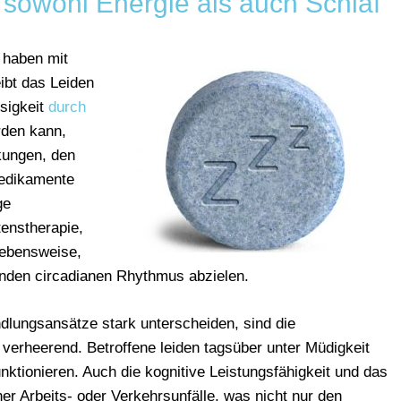
t sowohl Energie als auch Schlaf
 haben mit
ibt das Leiden
sigkeit
durch
den kann,
kungen, den
Medikamente
ge
enstherapie,
Lebensweise,
unden circadianen Rhythmus abzielen.
lungsansätze stark unterscheiden, sind die
verheerend. Betroffene leiden tagsüber unter Müdigkeit
tionieren. Auch die kognitive Leistungsfähigkeit und das
er Arbeits- oder Verkehrsunfälle, was nicht nur den