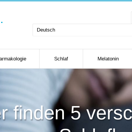
Sprache
auswählen
armakologie
Schlaf
Melatonin
r finden 5 vers