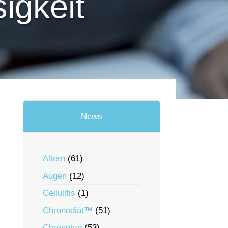
igkeit
News
Altern
(61)
Augen
(12)
Cellulitis
(1)
Chronodiät™
(51)
Chronotyp
(53)