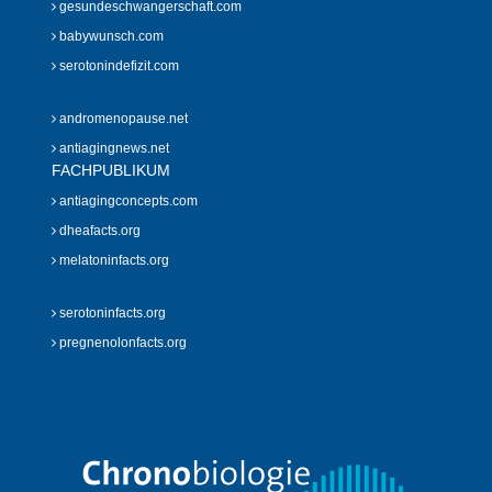
gesundeschwangerschaft.com
babywunsch.com
serotonindefizit.com
andromenopause.net
antiagingnews.net
FACHPUBLIKUM
antiagingconcepts.com
dheafacts.org
melatoninfacts.org
serotoninfacts.org
pregnenolonfacts.org