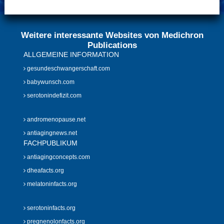
Weitere interessante Websites von Medichron
Publications
ALLGEMEINE INFORMATION
gesundeschwangerschaft.com
babywunsch.com
serotonindefizit.com
andromenopause.net
antiagingnews.net
FACHPUBLIKUM
antiagingconcepts.com
dheafacts.org
melatoninfacts.org
serotoninfacts.org
pregnenolonfacts.org