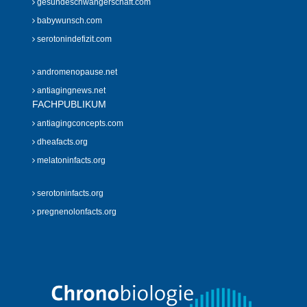
gesundeschwangerschaft.com
babywunsch.com
serotonindefizit.com
andromenopause.net
antiagingnews.net
FACHPUBLIKUM
antiagingconcepts.com
dheafacts.org
melatoninfacts.org
serotoninfacts.org
pregnenolonfacts.org