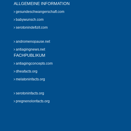
ALLGEMEINE INFORMATION
gesundeschwangerschaft.com
babywunsch.com
serotonindefizit.com
andromenopause.net
antiagingnews.net
FACHPUBLIKUM
antiagingconcepts.com
dheafacts.org
melatoninfacts.org
serotoninfacts.org
pregnenolonfacts.org