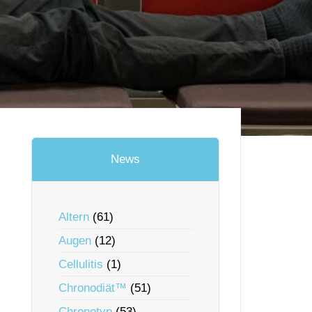
News
Altern
(61)
Augen
(12)
Cellulitis
(1)
Chronodiät™
(51)
Chronotyp
(53)