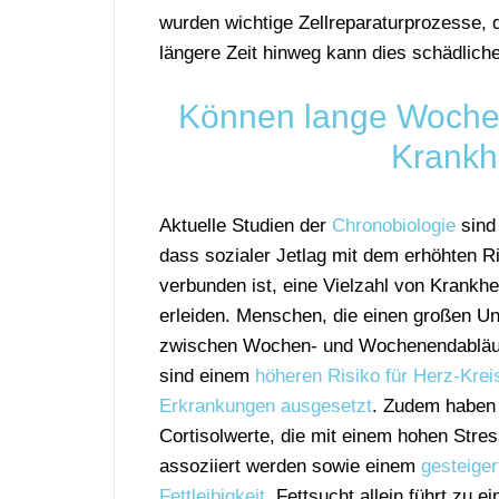
wurden wichtige Zellreparaturprozesse, d
längere Zeit hinweg kann dies schädlich
Können lange Woche
Krankhe
Aktuelle Studien der
Chronobiologie
sind 
dass sozialer Jetlag mit dem erhöhten R
verbunden ist, eine Vielzahl von Krankhe
erleiden. Menschen, die einen großen Un
zwischen Wochen- und Wochenendabläuf
sind einem
höheren Risiko für Herz-Kreis
Erkrankungen ausgesetzt
. Zudem haben 
Cortisolwerte, die mit einem hohen Stre
assoziiert werden sowie einem
gesteiger
Fettleibigkeit
. Fettsucht allein führt zu