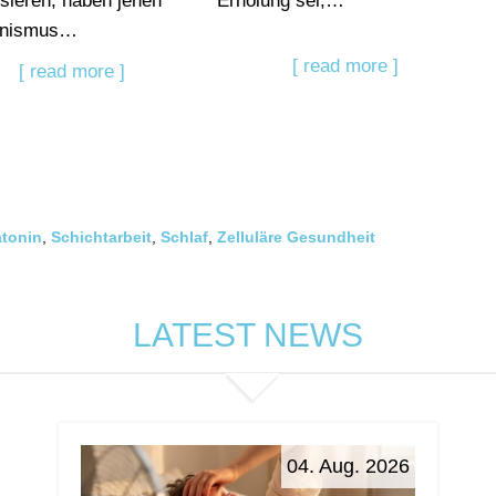
ssieren, haben jenen
Erholung sei,…
nismus…
[ read more ]
[ read more ]
atonin
,
Schichtarbeit
,
Schlaf
,
Zelluläre Gesundheit
LATEST NEWS
04. Aug. 2026