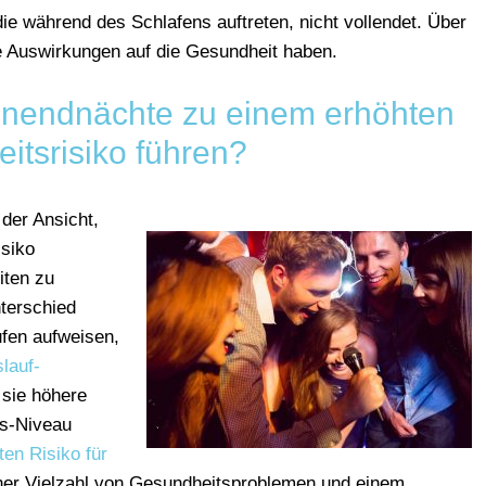
ie während des Schlafens auftreten, nicht vollendet. Über
e Auswirkungen auf die Gesundheit haben.
nendnächte zu einem erhöhten
itsrisiko führen?
der Ansicht,
isiko
iten zu
terschied
en aufweisen,
lauf-
sie höhere
ss-Niveau
ten Risiko für
 einer Vielzahl von Gesundheitsproblemen und einem