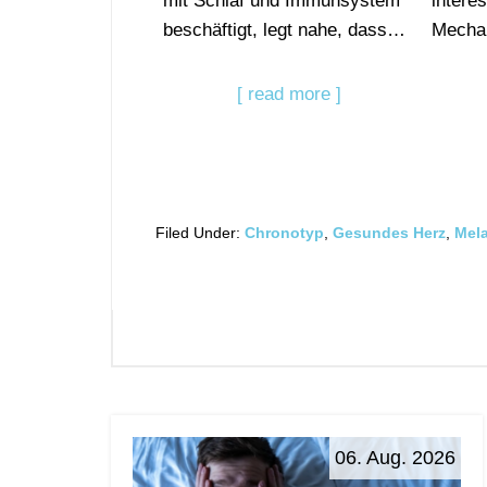
mit Schlaf und Immunsystem
intere
beschäftigt, legt nahe, dass…
Mecha
[ read more ]
Filed Under:
Chronotyp
,
Gesundes Herz
,
Mel
06. Aug. 2026