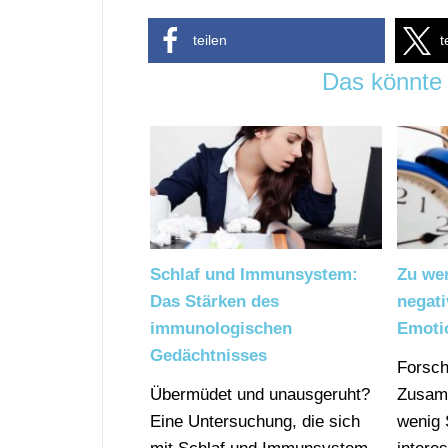
teilen
t
Das könnte 
Schlaf und Immunsystem:
Zu wen
Das Stärken des
negati
immunologischen
Emoti
Gedächtnisses
Forsch
Übermüdet und unausgeruht?
Zusam
Eine Untersuchung, die sich
wenig 