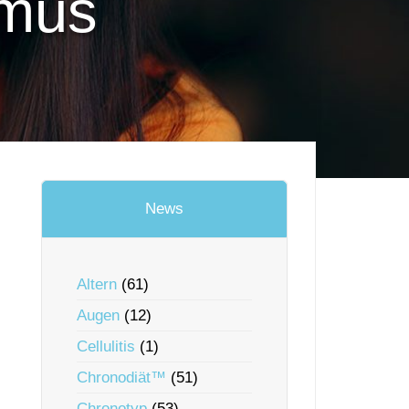
hmus
News
Altern
(61)
Augen
(12)
Cellulitis
(1)
Chronodiät™
(51)
Chronotyp
(53)