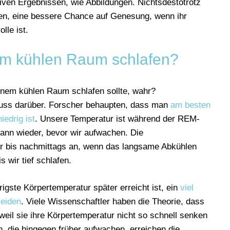
ven Ergebnissen, wie Abbildungen. Nichtsdestotrotz
en, eine bessere Chance auf Genesung, wenn ihr
lle ist.
em kühlen Raum schlafen?
nem kühlen Raum schlafen sollte, wahr?
luss darüber. Forscher behaupten, dass man
am besten
iedrig ist
. Unsere Temperatur ist während der REM-
dann wieder, bevor wir aufwachen. Die
er bis nachmittags an, wenn das langsame Abkühlen
is wir tief schlafen.
igste Körpertemperatur später erreicht ist, ein
viel
leiden
. Viele Wissenschaftler haben die Theorie, dass
il sie ihre Körpertemperatur nicht so schnell senken
 die hingegen früher aufwachen, erreichen die