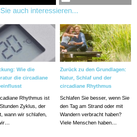
Sie auch interessieren...
ckung: Wie die
Zurück zu den Grundlagen:
atur die circadiane
Natur, Schlaf und der
einflusst
circadiane Rhythmus
rcadiane Rhythmus ist
Schlafen Sie besser, wenn Sie
 Stunden Zyklus, der
den Tag am Strand oder mit
gt, wann wir schlafen,
Wandern verbracht haben?
wir…
Viele Menschen haben…