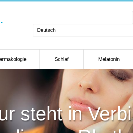
Sprache
auswählen
armakologie
Schlaf
Melatonin
r steht in Verb