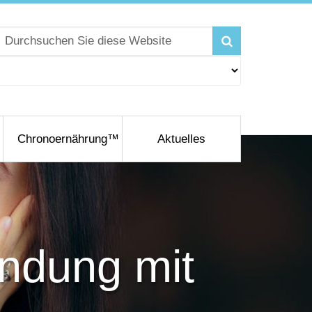
Chronoernährung™
Aktuelles
indung mit