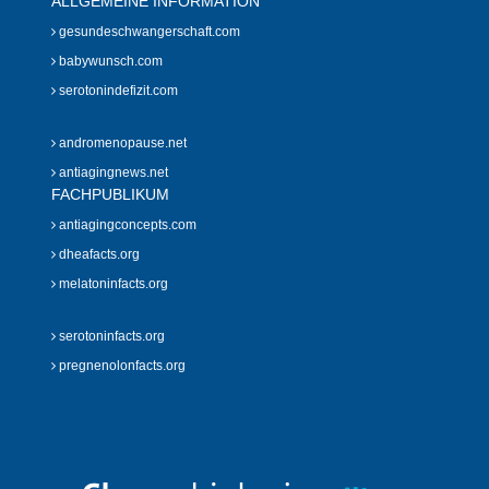
ALLGEMEINE INFORMATION
gesundeschwangerschaft.com
babywunsch.com
serotonindefizit.com
andromenopause.net
antiagingnews.net
FACHPUBLIKUM
antiagingconcepts.com
dheafacts.org
melatoninfacts.org
serotoninfacts.org
pregnenolonfacts.org