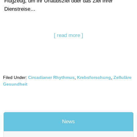
Flugzeug, um ihr Urlaubsziel oder das Ziel ihrer
Dienstreise…
[ read more ]
Filed Under:
Circadianer Rhythmus
,
Krebsforschung
,
Zelluläre
Gesundheit
News