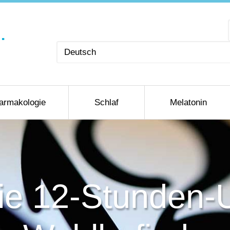
Sprache
auswählen
armakologie
Schlaf
Melatonin
ie 12-Stunden-U