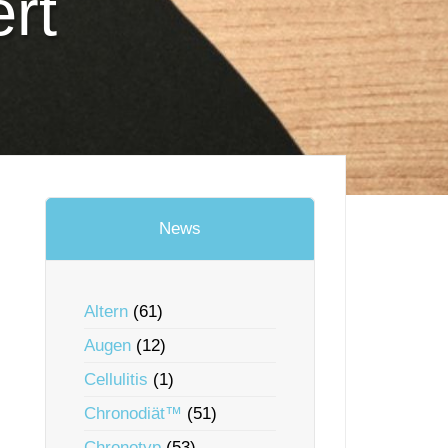
ert
News
Altern
(61)
Augen
(12)
Cellulitis
(1)
Chronodiät™
(51)
Chronotyp
(53)