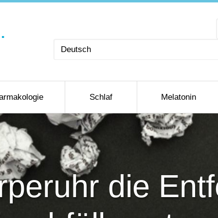
Sprache
auswählen
armakologie
Schlaf
Melatonin
rperuhr die Ent