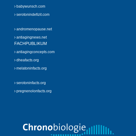
babywunsch.com
serotonindefizit.com
andromenopause.net
antiagingnews.net
FACHPUBLIKUM
antiagingconcepts.com
dheafacts.org
melatoninfacts.org
serotoninfacts.org
pregnenolonfacts.org