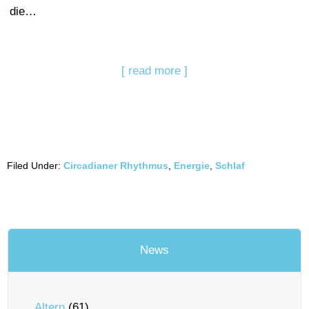
die…
[ read more ]
Filed Under:
Circadianer Rhythmus
,
Energie
,
Schlaf
News
Altern
(61)