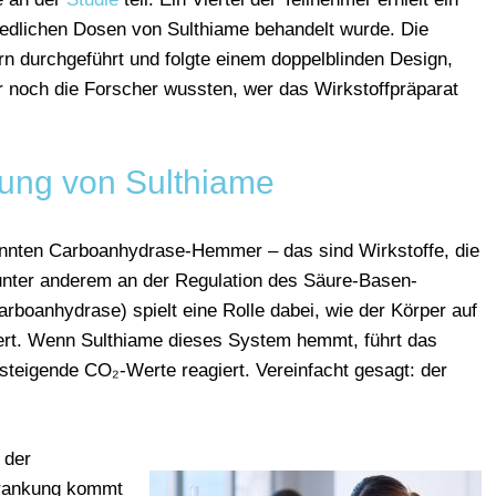
iedlichen Dosen von Sulthiame behandelt wurde. Die
rn durchgeführt und folgte einem doppelblinden Design,
 noch die Forscher wussten, wer das Wirkstoffpräparat
ung von Sulthiame
nnten
Carboanhydrase-
Hemmer
–
das
sind
Wirkstoffe,
die
unter
anderem
an
der
Regulation
des
Säure-
Basen-
arboanhydrase)
spielt
eine
Rolle
dabei,
wie
der
Körper
auf
ert.
Wenn
Sulthiame
dieses
System
hemmt,
führt
das
steigende
CO₂-
Werte
reagiert.
Vereinfacht
gesagt:
d
er
i
der
rankung
kommt