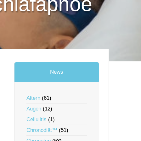
chlafapnoe
News
Altern
(61)
Augen
(12)
Cellulitis
(1)
Chronodiät™
(51)
Chronotyp
(53)