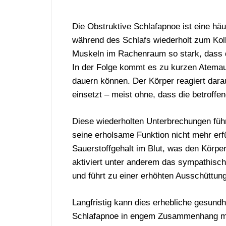
Die
Obstruktive Schlafapnoe
ist
eine
häu
während
des
Schlafs
wiederholt
zum
Kol
Muskeln
im
Rachenraum
so
stark,
dass
In
der
Folge
kommt
es
zu
kurzen
Atemau
dauern
können.
Der
Körper
reagiert
dara
einsetzt –
meist
ohne,
dass
die
betroffe
Diese
wiederholten
Unterbrechungen
fü
seine
erholsame
Funktion
nicht
mehr
erf
Sauerstoffgehalt
im
Blut,
was
den
Körpe
aktiviert
unter
anderem
das
sympathisc
und
führt
zu
einer
erhöhten
Ausschüttun
Langfristig
kann
dies
erhebliche
gesundh
Schlafapnoe
in
engem
Zusammenhang
m