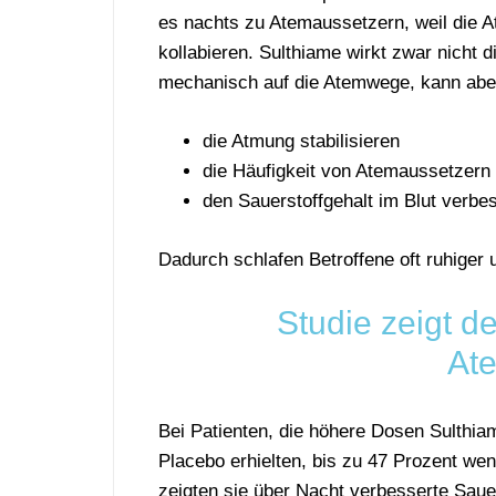
es
nachts
zu
Atemaussetzern,
weil
die
A
kollabieren.
Sulthiame
wirkt
zwar
nicht
d
mechanisch
auf
die
Atemwege,
kann
abe
die
Atmung
stabilisieren
die
Häufigkeit
von
Atemaussetzern
den
Sauerstoffgehalt
im
Blut
verbe
Dadurch
schlafen
Betroffene
oft
ruhiger
Studie zeigt d
At
Bei Patienten, die höhere Dosen Sulthiame
Placebo erhielten, bis zu 47 Prozent we
zeigten sie über Nacht verbesserte Saue