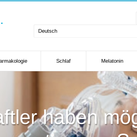
Sprache
auswählen
armakologie
Schlaf
Melatonin
ftler haben mög