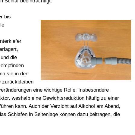
 Schlaf beeinträchtigt.
er
bis
le
nterkiefer
erlagert,
t
und
die
e
empfinden
nn
sie
in
der
e
zurückbleiben
lveränderungen
eine
wichtige
Rolle.
Insbesondere
aktor,
weshalb
eine
Gewichtsreduktion
häufig
zu
einer
führen
kann.
Auch
der
Verzicht
auf
Alkohol
am
Abend,
das
Schlafen
in
Seitenlage
können
dazu
beitragen,
die