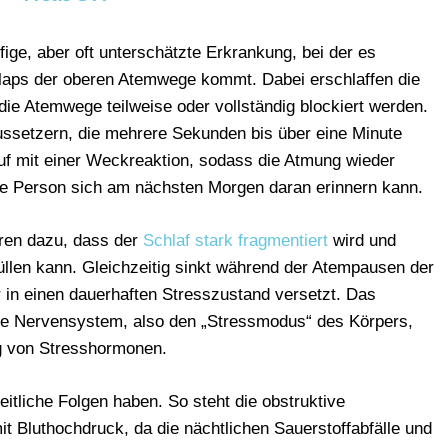
fige,
aber
oft
unterschätzte
Erkrankung,
bei
der
es
laps
der
oberen
Atemwege
kommt.
Dabei
erschlaffen
die
die
Atemwege
teilweise
oder
vollständig
blockiert
werden.
ssetzern,
die
mehrere
Sekunden
bis
über
eine
Minute
uf
mit
einer
Weckreaktion,
sodass
die
Atmung
wieder
ne
Person
sich
am
nächsten
Morgen
daran
erinnern
kann.
hren
dazu,
dass
der
Schlaf
stark
fragmentiert
wird
und
üllen
kann.
Gleichzeitig
sinkt
während
der
Atempausen
der
r
in
einen
dauerhaften
Stresszustand
versetzt.
Das
he
Nervensystem,
also
den „
Stressmodus“
des
Körpers,
g
von
Stresshormonen.
eitliche
Folgen
haben.
So
steht
die
obstruktive
it
Bluthochdruck
,
da
die
nächtlichen
Sauerstoffabfälle
und