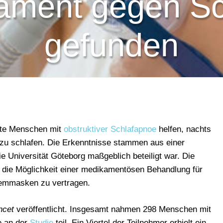
ament gegen S
gefunden
nte Menschen mit
obstruktiver Schlafapnoe
helfen, nachts
 zu schlafen. Die Erkenntnisse stammen aus einer
ie Universität Göteborg maßgeblich beteiligt war. Die
n die Möglichkeit einer medikamentösen Behandlung für
Atemmasken zu vertragen.
ncet
veröffentlicht. Insgesamt nahmen 298 Menschen mit
e an der
Studie
teil. Ein Viertel der Teilnehmer erhielt ein