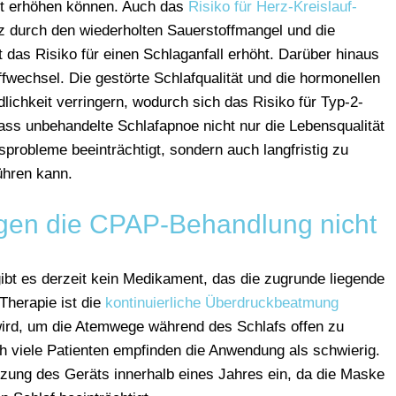
ft
erhöhen
können.
Auch
das
Risiko
für
Herz-Kreislauf-
rz
durch
den
wiederholten
Sauerstoffmangel
und
die
st
das
Risiko
für
einen
Schlaganfall
erhöht.
Darüber
hinaus
ffwechsel.
Die
gestörte
Schlafqualität
und
die
hormonellen
dlichkeit
verringern,
wodurch
sich
das
Risiko
für
Typ-2-
ass
unbehandelte
Schlafapnoe
nicht
nur
die
Lebensqualität
nsprobleme
beeinträchtigt,
sondern
auch
langfristig
zu
ühren
kann.
ragen die CPAP-Behandlung nicht
gibt es derzeit kein Medikament, das die zugrunde liegende
Therapie ist die
kontinuierliche Überdruckbeatmung
wird, um die Atemwege während des Schlafs offen zu
 viele Patienten empfinden die Anwendung als schwierig.
Nutzung des Geräts innerhalb eines Jahres ein, da die Maske