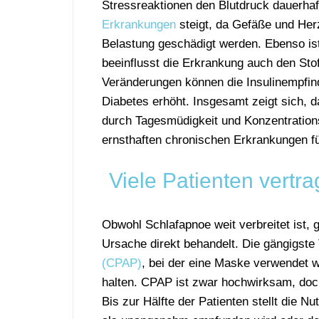
Stressreaktionen
den
Blutdruck
dauerha
Erkrankungen
steigt,
da
Gefäße
und
He
Belastung
geschädigt
werden.
Ebenso
i
beeinflusst
die
Erkrankung
auch
den
Sto
Veränderungen
können
die
Insulinempfin
Diabetes
erhöht.
Insgesamt
zeigt
sich,
d
durch
Tagesmüdigkeit
und
Konzentratio
ernsthaften
chronischen
Erkrankungen
f
Viele Patienten vert
Obwohl Schlafapnoe weit verbreitet ist, 
Ursache direkt behandelt. Die gängigste 
(CPAP)
, bei der eine Maske verwendet 
halten. CPAP ist zwar hochwirksam, doch
Bis zur Hälfte der Patienten stellt die 