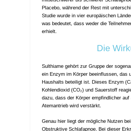
Placebo, während der Rest mit untersch
Studie wurde in vier europäischen Lände
was bedeutet, dass weder die Teilnehmer
erhielt.
Die Wirk
Sulthiame gehört
zur
Gruppe
der
sogena
ein
Enzym
im
Körper
beeinflussen,
das
Haushalts
beteiligt
ist.
Dieses
Enzym (
C
Kohlendioxid (
CO₂)
und
Sauerstoff
reagi
dazu,
dass
der
Körper
empfindlicher
auf
Atemantrieb
wird
verstärkt
.
Genau
hier
liegt
der
mögliche
Nutzen
be
Obstruktive Schlafapnoe
.
Bei
dieser
Erk