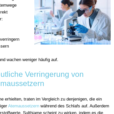
temwege
irekt
r:
verringern
ssern
und
wachen
weniger
häufig
auf.
eutliche Verringerung von
emaussetzern
 erhielten, traten im Vergleich zu denjenigen, die ein
niger
Atemaussetzern
während des Schlafs auf. Außerdem
rstoffwerte. Sulthiame scheint zu wirken, indem es die